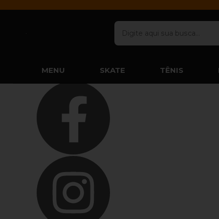
Olá Visitante!
Acesse sua conta e pedidos
Página Inicial
Quem Somos
Blog
Como Comprar
Fale Conosco
Lista de Presentes
Favoritos
MENU
SKATE
TÊNIS