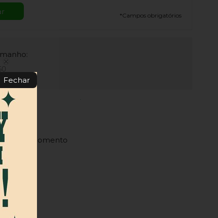
*
Campos obrigatórios
amanho:
60
Fechar
onível no Momento