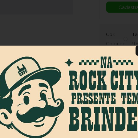
Cor:
T
Colorido
9.
Produto Indisp