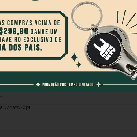
o
ia
WhatsApp
!