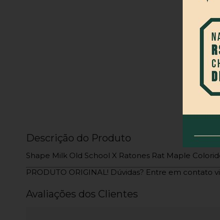
Descrição do Produto
Shape Milk Old School X Ratones Rat Maple Colorid
PRODUTO ORIGINAL! Dúvidas? Entre em contato v
Avaliações dos Clientes