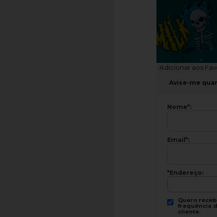
Adicionar aos Fav
Avise-me qua
Nome
*
:
Email
*
:
*Endereço:
Quero recebe
frequência d
cliente.