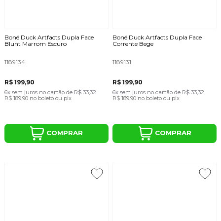
Boné Duck Artfacts Dupla Face
Boné Duck Artfacts Dupla Face
Blunt Marrom Escuro
Corrente Bege
1189134
1189131
R$ 199,90
R$ 199,90
6x
sem juros
no cartão
de
R$ 33,32
6x
sem juros
no cartão
de
R$ 33,32
R$ 189,90
no boleto ou pix
R$ 189,90
no boleto ou pix
COMPRAR
COMPRAR