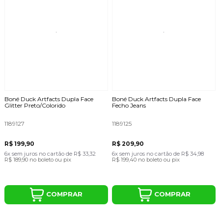
Boné Duck Artfacts Dupla Face
Boné Duck Artfacts Dupla Face
Glitter Preto/Colorido
Fecho Jeans
1189127
1189125
R$ 199,90
R$ 209,90
6x
sem juros
no cartão
de
R$ 33,32
6x
sem juros
no cartão
de
R$ 34,98
R$ 189,90
no boleto ou pix
R$ 199,40
no boleto ou pix
COMPRAR
COMPRAR