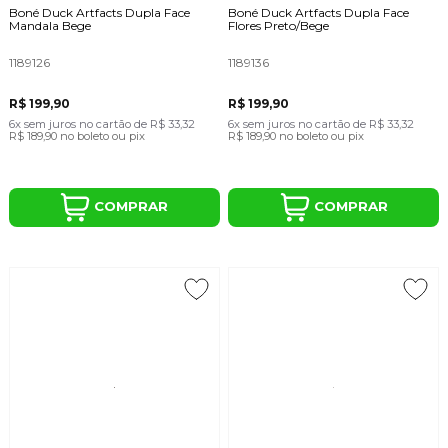
Boné Duck Artfacts Dupla Face
Boné Duck Artfacts Dupla Face
Mandala Bege
Flores Preto/Bege
1189126
1189136
R$ 199,90
R$ 199,90
6x
sem juros
no cartão
de
R$ 33,32
6x
sem juros
no cartão
de
R$ 33,32
R$ 189,90
no boleto ou pix
R$ 189,90
no boleto ou pix
COMPRAR
COMPRAR