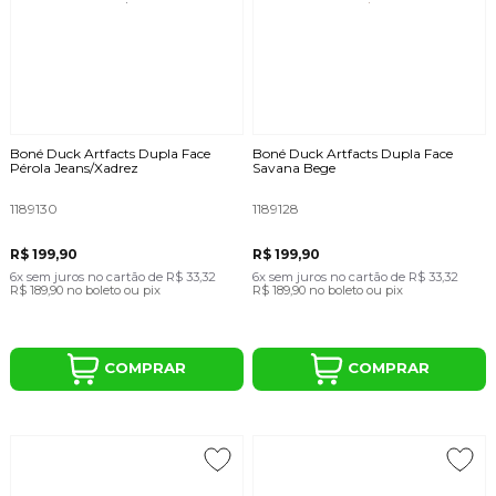
Boné Duck Artfacts Dupla Face
Boné Duck Artfacts Dupla Face
Pérola Jeans/Xadrez
Savana Bege
1189130
1189128
R$ 199,90
R$ 199,90
6x
sem juros
no cartão
de
R$ 33,32
6x
sem juros
no cartão
de
R$ 33,32
R$ 189,90
no boleto ou pix
R$ 189,90
no boleto ou pix
COMPRAR
COMPRAR