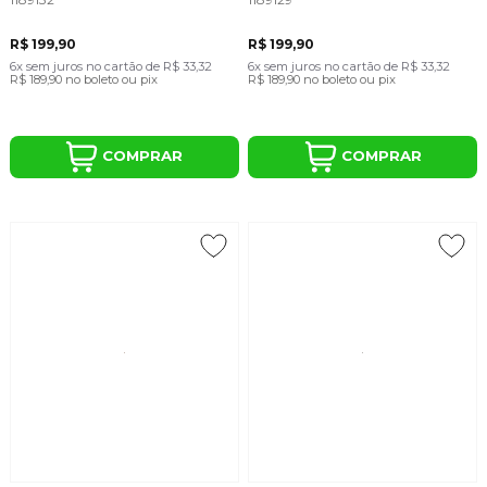
Porque liberdade não está apenas nas roupas que você veste.
Está na forma como você escolhe se expressar.
R$ 199,90
R$ 199,90
A Duckworld não é uma marca que movimenta.
6x
sem juros
no cartão
de
R$ 33,32
6x
sem juros
no cartão
de
R$ 33,32
R$ 189,90
no boleto ou pix
R$ 189,90
no boleto ou pix
É um movimento que marca.
COMPRAR
COMPRAR