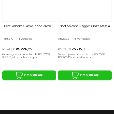
Tricot Volcom Classic Stone Preto
Tricot Volcom Dagger Cinza Mescla
1188210
|
1 vendido
1182622
|
3 vendidos
R$ 226,75
R$ 215,95
R$ 419,90
R$ 399,90
6x
sem juros
no cartão
de
R$ 37,79
6x
sem juros
no cartão
de
R$ 35,99
R$ 215,41
no boleto ou pix
R$ 205,15
no boleto ou pix
COMPRAR
COMPRAR