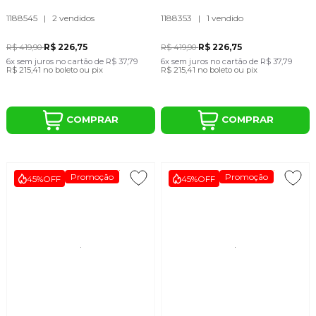
1188545
|
2 vendidos
1188353
|
1 vendido
R$ 226,75
R$ 226,75
R$ 419,90
R$ 419,90
6x
sem juros
no cartão
de
R$ 37,79
6x
sem juros
no cartão
de
R$ 37,79
R$ 215,41
no boleto ou pix
R$ 215,41
no boleto ou pix
COMPRAR
COMPRAR
Promoção
Promoção
45%
OFF
45%
OFF