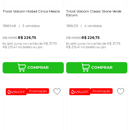
Tricot Volcom Hodad Cinza Mescla
Tricot Volcom Classic Stone Verde
Escuro
1188348
|
3 vendidos
1188215
|
4 vendidos
R$ 226,75
R$ 226,75
R$ 419,90
R$ 419,90
6x
sem juros
no cartão
de
R$ 37,79
6x
sem juros
no cartão
de
R$ 37,79
R$ 215,41
no boleto ou pix
R$ 215,41
no boleto ou pix
COMPRAR
COMPRAR
Promoção
Promoção
45%
OFF
45%
OFF