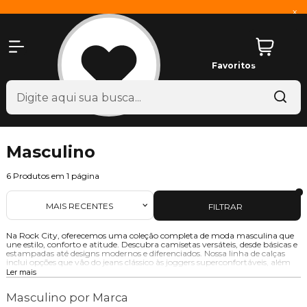
x
Favoritos
Masculino
6
Produtos em
1
página
MAIS RECENTES
FILTRAR
Na Rock City, oferecemos uma coleção completa de moda masculina que
une estilo, conforto e atitude. Descubra camisetas versáteis, desde básicas e
estampadas até designs modernos e diferenciados. Nossa linha de calças
inclui opções que vão do jeans clássico às joggers superconfortáveis, além
de tênis que combinam estilo e durabilidade. Complete seu visual com
Ler mais
nossos acessórios exclusivos, como bonés, mochilas e óculos. Seja qual for o
seu estilo, aqui você encontra peças que refletem sua personalidade e
Masculino por Marca
elevam seu look.