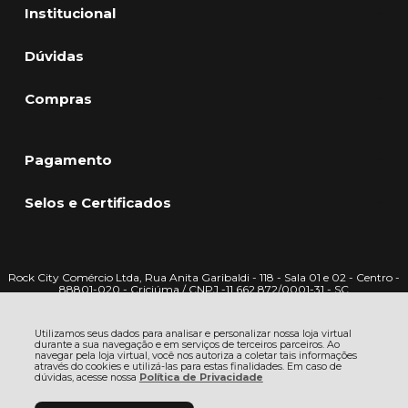
Institucional
Dúvidas
Compras
Pagamento
Selos e Certificados
Rock City Comércio Ltda, Rua Anita Garibaldi - 118 - Sala 01 e 02 - Centro -
88801-020 - Criciúma / CNPJ -11.662.872/0001-31 - SC
CNPJ: 11.662.872/0001-31 | © Todos os direitos reservados - Rock City -
2026
Utilizamos seus dados para analisar e personalizar nossa loja virtual
durante a sua navegação e em serviços de terceiros parceiros. Ao
navegar pela loja virtual, você nos autoriza a coletar tais informações
através do cookies e utilizá-las para estas finalidades. Em caso de
dúvidas, acesse nossa
Política de Privacidade