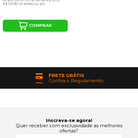
6x
sem juros
no cartão
de
R$ 93,32
R$ 531,90
no boleto ou pix
COMPRAR
FRETE GRÁTIS
Confira o Regulamento
Inscreva-se agora!
Quer receber com exclusividade as melhores
ofertas?