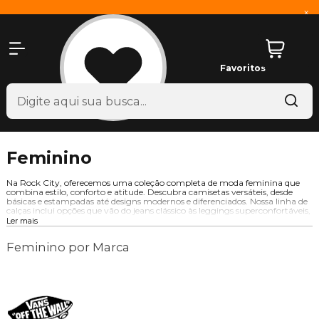
x
Favoritos
Feminino
Na Rock City, oferecemos uma coleção completa de moda feminina que
combina estilo, conforto e atitude. Descubra camisetas versáteis, desde
básicas e estampadas até designs modernos e diferenciados. Nossa linha de
calças inclui opções que vão do jeans clássico às leggings superconfortáveis,
além de tênis que aliam estilo e durabilidade. Complete seu visual com
Ler mais
nossos acessórios exclusivos, como bonés, bolsas e óculos. Seja qual for o seu
estilo, aqui você encontra peças que refletem sua essência e elevam seu
Feminino por Marca
look.