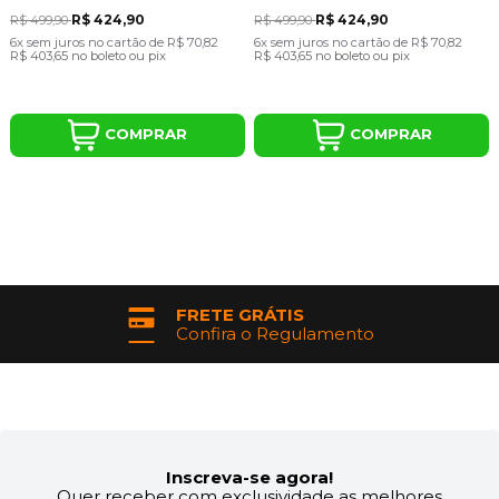
R$ 424,90
R$ 424,90
R$ 499,90
R$ 499,90
6x
sem juros
no cartão
de
R$ 70,82
6x
sem juros
no cartão
de
R$ 70,82
R$ 403,65
no boleto ou pix
R$ 403,65
no boleto ou pix
COMPRAR
COMPRAR
PARCELAMENTO
No Cartão de Crédito
Inscreva-se agora!
Quer receber com exclusividade as melhores