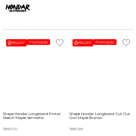
Promoção
Promoção
15%
OFF
15%
OFF
Shape Hondar Longboard Pintail
Shape Hondar Longboard Cut Out
Sketch Maple Vermelho
Owl Maple Branco
1188300
1188298