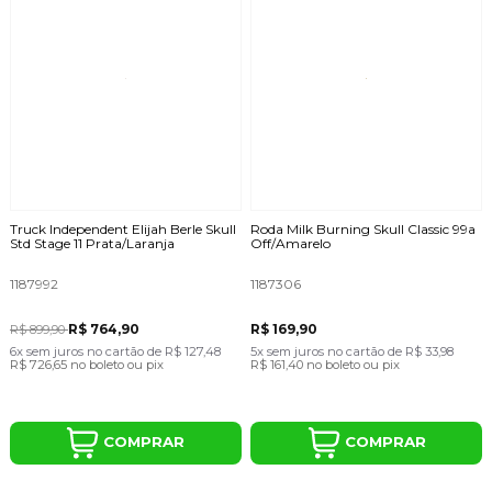
Truck Independent Elijah Berle Skull
Roda Milk Burning Skull Classic 99a
Std Stage 11 Prata/Laranja
Off/Amarelo
1187992
1187306
R$ 764,90
R$ 169,90
R$ 899,90
6x
sem juros
no cartão
de
R$ 127,48
5x
sem juros
no cartão
de
R$ 33,98
R$ 726,65
no boleto ou pix
R$ 161,40
no boleto ou pix
COMPRAR
COMPRAR