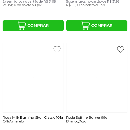
5x
sem juros
no cartão
de
R$ 31,98
5x
sem juros
no cartão
de
R$ 31,98
R$ 151,90
no boleto ou pix
R$ 151,90
no boleto ou pix
COMPRAR
COMPRAR
Roda Milk Burning Skull Classic 101a
Roda Spitfire Burner 99d
Off/Amarelo
Branco/Azul