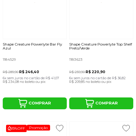
Shape Creature Powerlyte Bar Fly
Shape Creature Powerlyte Top Shelf
Azul
Preto/Verde
1184529
1183623
R$ 246,40
R$ 220,90
R$ 289,90
R$ 259,90
6x
sem juros
no cartão
de
R$ 41,07
6x
sem juros
no cartão
de
R$ 36,82
R$ 234,08
no boleto ou pix
R$ 209,85
no boleto ou pix
COMPRAR
COMPRAR
Promoção
15%
OFF