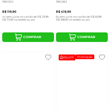
1189290
1189282
R$ 119,90
R$ 419,90
4x
sem juros
no cartão
de
R$ 29,98
6x
sem juros
no cartão
de
R$ 69,98
R$ 113,90
no boleto ou pix
R$ 398,90
no boleto ou pix
COMPRAR
COMPRAR
Promoção
15%
OFF