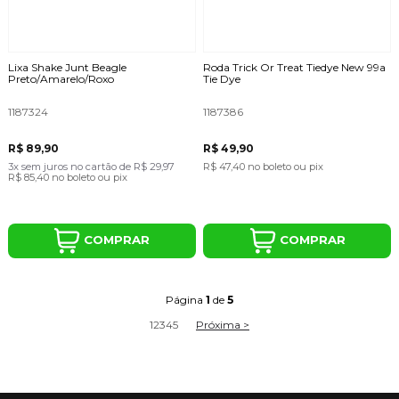
Lixa Shake Junt Beagle
Roda Trick Or Treat Tiedye New 99a
Preto/Amarelo/Roxo
Tie Dye
1187324
1187386
R$ 89,90
R$ 49,90
3x
sem juros
no cartão
de
R$ 29,97
R$ 47,40
no boleto ou pix
R$ 85,40
no boleto ou pix
COMPRAR
COMPRAR
Página
1
de
5
1
2
3
4
5
Próxima >