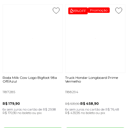
Promoção
15%
OFF
Roda Milk Cow Logo Bigfoot 98a
Truck Hondar Longboard Prime
Off/Azul
Vermelho
1187285
1188294
R$ 179,90
R$ 458,90
R$ 539,90
6x
sem juros
no cartão
de
R$ 29,98
6x
sem juros
no cartão
de
R$ 76,48
R$ 170,90
no boleto ou pix
R$ 435,95
no boleto ou pix