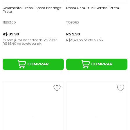
Rolamento Fireball Speed Bearings
Porca Para Truck Vertical Prata
Preto
1189360
1189363
R$ 89,90
R$ 9,90
3x
sem juros
no cartão
de
R$ 29,97
R$ 9,40
no boleto ou pix
R$ 85,40
no boleto ou pix
COMPRAR
COMPRAR