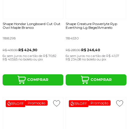
Shape Hondar Longboard Cut Out
Shape Creature Powerlyte Ryp
Owl Maple Branco
Everthing Lg Bege/Amarelo
1188298
1184530
R$ 424,90
R$ 246,40
R$ 499,90
R$ 289,90
6x
sem juros
no cartão
de
R$ 70,82
6x
sem juros
no cartão
de
R$ 41,07
R$ 403,65
no boleto ou pix
R$ 234,08
no boleto ou pix
COMPRAR
COMPRAR
Promoção
Promoção
15%
OFF
15%
OFF