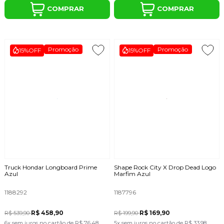
COMPRAR
COMPRAR
Promoção
Promoção
15%
OFF
15%
OFF
Truck Hondar Longboard Prime
Shape Rock City X Drop Dead Logo
Azul
Marfim Azul
1188292
1187796
R$ 458,90
R$ 169,90
R$ 539,90
R$ 199,90
6x
sem juros
no cartão
de
R$ 76,48
5x
sem juros
no cartão
de
R$ 33,98