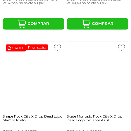
R$ 435,95
no boleto ou pix
R$ 161,40
no boleto ou pix
COMPRAR
COMPRAR
Promoção
15%
OFF
Shape Rock City X Drop Dead Logo
Skate Montado Rock City X Drop
Marfim Preto
Dead Logo Iniciante Azul
1187792
|
1 vendido
1187803
|
1 vendido