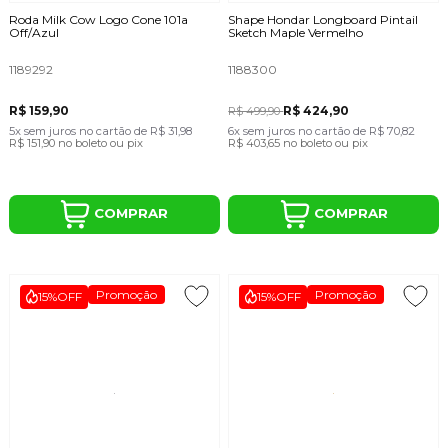
Roda Milk Cow Logo Cone 101a
Shape Hondar Longboard Pintail
Off/Azul
Sketch Maple Vermelho
1189292
1188300
R$ 159,90
R$ 424,90
R$ 499,90
5x
sem juros
no cartão
de
R$ 31,98
6x
sem juros
no cartão
de
R$ 70,82
R$ 151,90
no boleto ou pix
R$ 403,65
no boleto ou pix
COMPRAR
COMPRAR
Promoção
Promoção
15%
OFF
15%
OFF