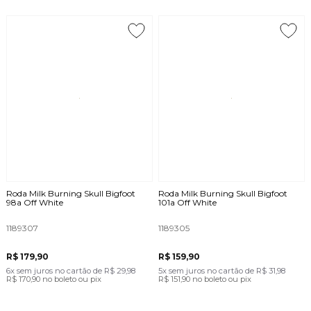
Roda Milk Burning Skull Bigfoot
Roda Milk Burning Skull Bigfoot
98a Off White
101a Off White
1189307
1189305
R$ 179,90
R$ 159,90
6x
sem juros
no cartão
de
R$ 29,98
5x
sem juros
no cartão
de
R$ 31,98
R$ 170,90
no boleto ou pix
R$ 151,90
no boleto ou pix