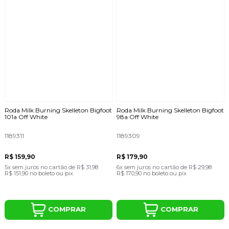
Roda Milk Burning Skelleton Bigfoot
Roda Milk Burning Skelleton Bigfoot
101a Off White
98a Off White
1189311
1189309
R$ 159,90
R$ 179,90
5x
sem juros
no cartão
de
R$ 31,98
6x
sem juros
no cartão
de
R$ 29,98
R$ 151,90
no boleto ou pix
R$ 170,90
no boleto ou pix
COMPRAR
COMPRAR