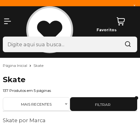
x
Favoritos
Página Inicial
Skate
Skate
137
Produtos em
5
páginas
MAIS RECENTES
FILTRAR
Skate por Marca