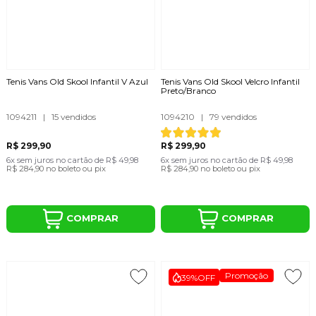
Tenis Vans Old Skool Infantil V Azul
Tenis Vans Old Skool Velcro Infantil
Preto/Branco
1094211
|
15 vendidos
1094210
|
79 vendidos
R$ 299,90
R$ 299,90
6x
sem juros
no cartão
de
R$ 49,98
6x
sem juros
no cartão
de
R$ 49,98
R$ 284,90
no boleto ou pix
R$ 284,90
no boleto ou pix
COMPRAR
COMPRAR
Promoção
39%
OFF