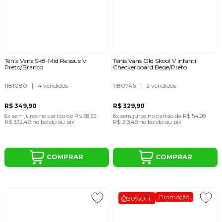
Tênis Vans Sk8-Mid Reissue V
Tênis Vans Old Skool V Infantil
Preto/Branco
Checkerboard Bege/Preto
1181080
|
4 vendidos
1180746
|
2 vendidos
R$ 349,90
R$ 329,90
6x
sem juros
no cartão
de
R$ 58,32
6x
sem juros
no cartão
de
R$ 54,98
R$ 332,40
no boleto ou pix
R$ 313,40
no boleto ou pix
COMPRAR
COMPRAR
Promoção
30%
OFF