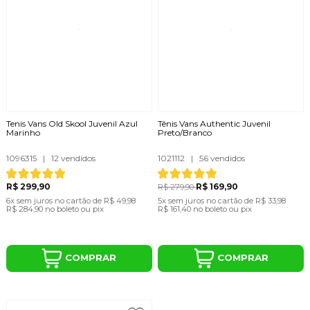
Tenis Vans Old Skool Juvenil Azul
Tênis Vans Authentic Juvenil
Marinho
Preto/Branco
1096315
|
12 vendidos
1021112
|
56 vendidos
R$ 299,90
R$ 169,90
R$ 279,90
6x
sem juros
no cartão
de
R$ 49,98
5x
sem juros
no cartão
de
R$ 33,98
R$ 284,90
no boleto ou pix
R$ 161,40
no boleto ou pix
COMPRAR
COMPRAR