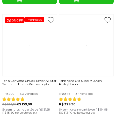
Promoção
30%
OFF
Tênis Converse Chuck Taylor All Star
Tênis Vans Old Skool V Juvenil
2v Infantil Branco/Vermelho/Azul
Preto/Branco
1148209
|
30 vendidos
1145376
|
34 vendidos
R$ 159,90
R$ 329,90
R$ 229,90
5x
sem juros
no cartão
de
R$ 31,98
6x
sem juros
no cartão
de
R$ 54,98
R$ 151,90
no boleto ou pix
R$ 313,40
no boleto ou pix