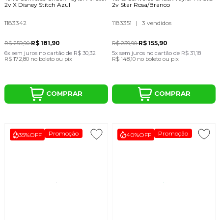
2v X Disney Stitch Azul
2v Star Rosa/Branco
1183342
1183351
|
3 vendidos
R$ 181,90
R$ 155,90
R$ 259,90
R$ 239,90
6x
sem juros
no cartão
de
R$ 30,32
5x
sem juros
no cartão
de
R$ 31,18
R$ 172,80
no boleto ou pix
R$ 148,10
no boleto ou pix
COMPRAR
COMPRAR
Promoção
Promoção
35%
OFF
40%
OFF