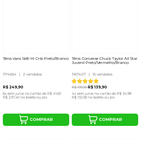
Tênis Vans Sk8-Hi Crib Preto/Branco
Tênis Converse Chuck Taylor All Star
Juvenil Preto/Vermelho/Branco
1174654
|
2 vendidos
1167407
|
15 vendidos
R$ 249,90
R$ 139,90
R$ 199,90
6x
sem juros
no cartão
de
R$ 41,65
4x
sem juros
no cartão
de
R$ 34,98
R$ 237,40
no boleto ou pix
R$ 132,90
no boleto ou pix
COMPRAR
COMPRAR