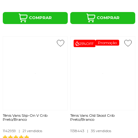
COMPRAR
COMPRAR
Promoção
25%
OFF
Tênis Vans Slip-On V Crib
Tênis Vans Old Skool Crib
Preto/Branco
Preto/Branco
1142959
|
21 vendidos
1138443
|
35 vendidos