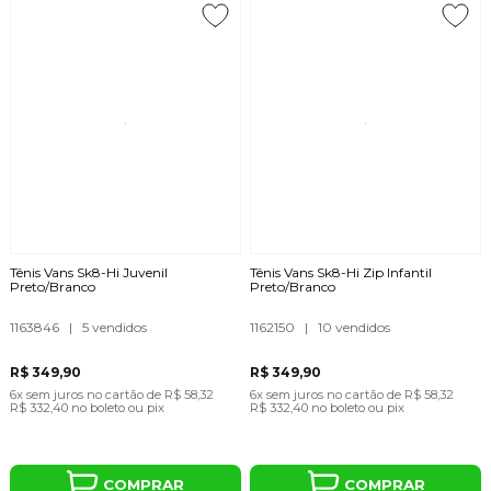
Tênis Vans Sk8-Hi Juvenil
Tênis Vans Sk8-Hi Zip Infantil
Preto/Branco
Preto/Branco
1163846
|
5 vendidos
1162150
|
10 vendidos
R$ 349,90
R$ 349,90
6x
sem juros
no cartão
de
R$ 58,32
6x
sem juros
no cartão
de
R$ 58,32
R$ 332,40
no boleto ou pix
R$ 332,40
no boleto ou pix
COMPRAR
COMPRAR