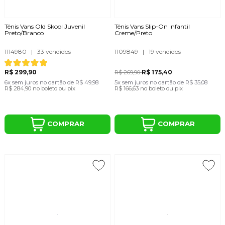
Tênis Vans Old Skool Juvenil
Tênis Vans Slip-On Infantil
Preto/Branco
Creme/Preto
1114980
|
33 vendidos
1109849
|
19 vendidos
R$ 299,90
R$ 175,40
R$ 269,90
6x
sem juros
no cartão
de
R$ 49,98
5x
sem juros
no cartão
de
R$ 35,08
R$ 284,90
no boleto ou pix
R$ 166,63
no boleto ou pix
COMPRAR
COMPRAR