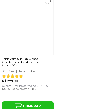
Tênis Vans Slip-On Classic
Checkerboard Xadrez Juvenil
Creme/Preto
1001234
|
14 vendidos
R$ 279,90
6x
sem juros
no cartão
de
R$ 46,65
R$ 265,90
no boleto ou pix
COMPRAR