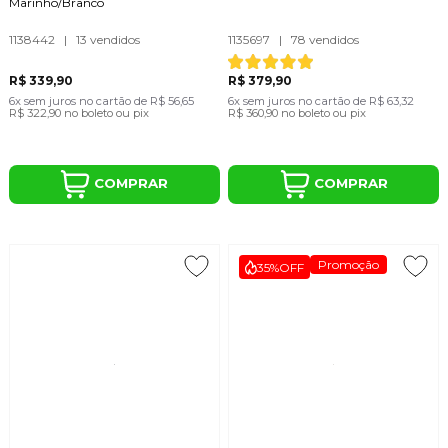
Marinho/Branco
1138442
|
13 vendidos
1135697
|
78 vendidos
R$ 339,90
R$ 379,90
6x
sem juros
no cartão
de
R$ 56,65
6x
sem juros
no cartão
de
R$ 63,32
R$ 322,90
no boleto ou pix
R$ 360,90
no boleto ou pix
COMPRAR
COMPRAR
Promoção
35%
OFF