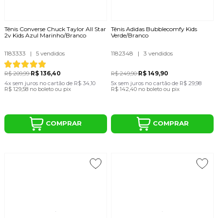
Tênis Converse Chuck Taylor All Star
Tênis Adidas Bubblecomfy Kids
2v Kids Azul Marinho/Branco
Verde/Branco
1183333
|
5 vendidos
1182348
|
3 vendidos
R$ 136,40
R$ 149,90
R$ 209,99
R$ 249,90
4x
sem juros
no cartão
de
R$ 34,10
5x
sem juros
no cartão
de
R$ 29,98
R$ 129,58
no boleto ou pix
R$ 142,40
no boleto ou pix
COMPRAR
COMPRAR