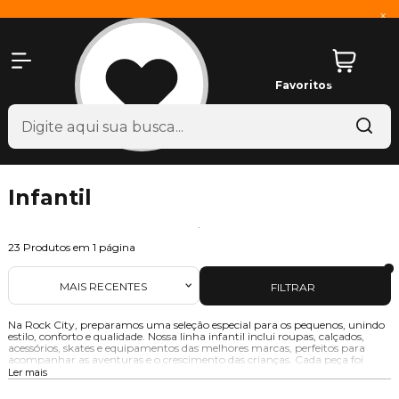
x
Favoritos
Infantil
23
Produtos em
1
página
MAIS RECENTES
FILTRAR
Na Rock City, preparamos uma seleção especial para os pequenos, unindo
estilo, conforto e qualidade. Nossa linha infantil inclui roupas, calçados,
acessórios, skates e equipamentos das melhores marcas, perfeitos para
acompanhar as aventuras e o crescimento das crianças. Cada peça foi
pensada para proporcionar praticidade e segurança, enquanto incentiva os
Ler mais
pequenos a explorarem e se conectarem com o mundo ao seu redor. Aqui,
você encontra tudo o que precisa para introduzi-los de forma única e