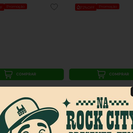
Promoção
Promoção
F
72%
OFF
COMPRAR
COMPRAR
hrasher X Santa Cruz Screaming
Calça Thrasher Skategoat Jog
 Clear 9x3 Transparente
Moletinho Feminina Branco
1 vendido
1164695
|
2 vendidos