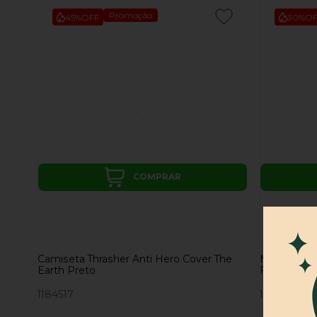
Promoção
45%
OFF
30%
OF
COMPRAR
Camiseta Thrasher Anti Hero Cover The
Mini Lixa T
Earth Preto
Flame Logo
1184517
1172838
|