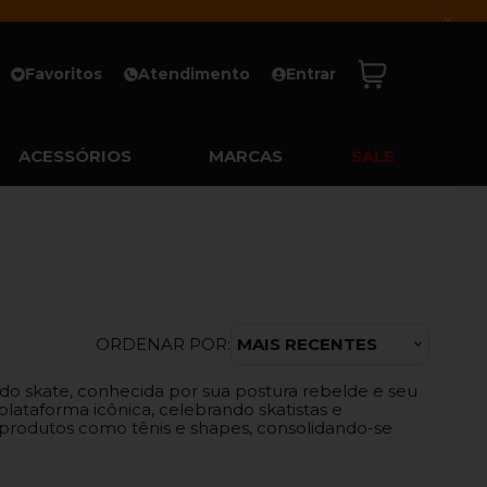
x
Favoritos
Atendimento
Entrar
ACESSÓRIOS
MARCAS
SALE
ORDENAR POR:
MAIS RECENTES
do skate, conhecida por sua postura rebelde e seu
lataforma icônica, celebrando skatistas e
e produtos como tênis e shapes, consolidando-se