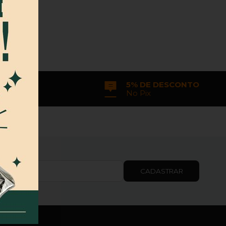
29,95
ENTO
5% DE DESCONTO
e Crédito
No Pix
CADASTRAR