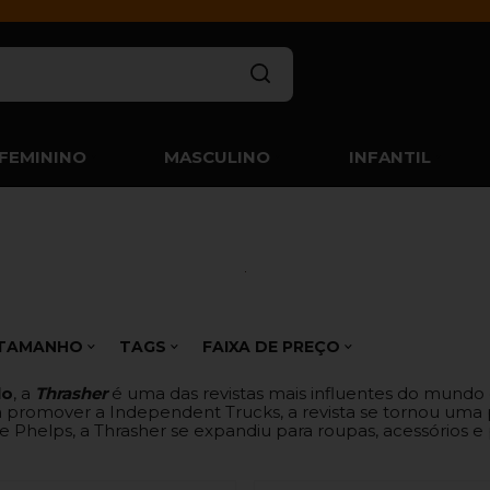
FEMININO
MASCULINO
INFANTIL
TAMANHO
TAGS
FAIXA DE PREÇO
lo
, a
Thrasher
é uma das revistas mais influentes do mundo 
a promover a Independent Trucks, a revista se tornou uma p
ke Phelps, a Thrasher se expandiu para roupas, acessórios 