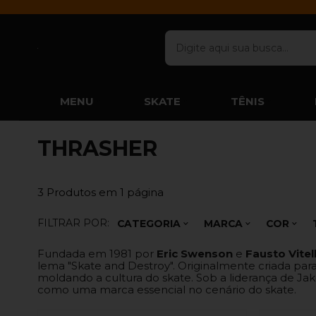
MENU
SKATE
TÊNIS
THRASHER
3
Produtos em
1
página
FILTRAR POR:
CATEGORIA
MARCA
COR
Fundada em 1981 por
Eric Swenson
e
Fausto Vitel
lema "Skate and Destroy". Originalmente criada par
moldando a cultura do skate. Sob a liderança de Ja
como uma marca essencial no cenário do skate.