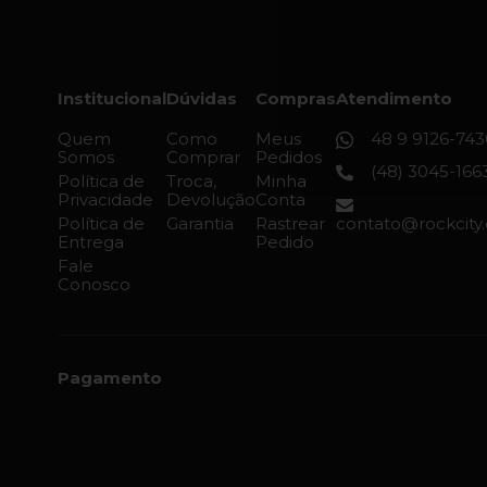
Institucional
Dúvidas
Compras
Atendimento
Quem
Como
Meus
48 9 9126-743
Somos
Comprar
Pedidos
(48) 3045-166
Política de
Troca,
Minha
Privacidade
Devolução
Conta
Política de
Garantia
Rastrear
contato@rockcity
Entrega
Pedido
Fale
Conosco
Pagamento