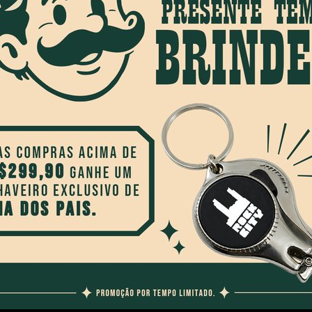
$ 34,90
R$ 59,90
R$ 219,90
 boleto ou pix
2x
sem juros
no cartão
de
R$ 
R$ 56,90
no boleto ou pix
FRETE GRÁTIS
PARCELAM
Confira o Regulamento
No Cartão d