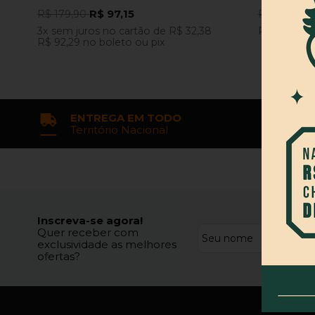
R$ 97,15
R
R$ 179,90
R$ 49,90
3x
sem juros
no cartão
de
R$ 32,38
R$ 33,15
no
R$ 92,29
no boleto ou pix
ENTREGA EM TODO
Território Nacional
Inscreva-se agora!
Quer receber com
exclusividade as melhores
ofertas?