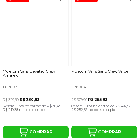
Moletom Vans Elevated Crew
Moletom Vans Sano Crew Verde
Amarelo
1188897
1188904
R$ 230,93
R$ 265,93
R$ 329,90
R$ 379,90
6x
sem juros
no cartão
de
R$ 38,49
6x
sem juros
no cartão
de
R$ 44,32
R$ 219,38
no boleto ou pix
R$ 252,63
no boleto ou pix
COMPRAR
COMPRAR