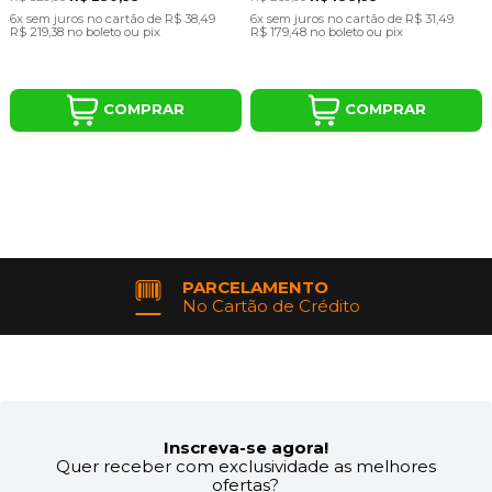
6x
sem juros
no cartão
de
R$ 38,49
6x
sem juros
no cartão
de
R$ 31,49
R$ 219,38
no boleto ou pix
R$ 179,48
no boleto ou pix
COMPRAR
COMPRAR
PARCELAMENTO
No Cartão de Crédito
Inscreva-se agora!
Quer receber com exclusividade as melhores
ofertas?