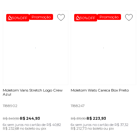
Promoção
Promoção
30%
OFF
30%
OFF
Moletom Vans Stretch Logo Crew
Moletom Wats Careca Box Preto
Azul
1188902
1188247
R$ 244,93
R$ 223,93
R$ 349,90
R$ 319,90
6x
sem juros
no cartão
de
R$ 40,82
6x
sem juros
no cartão
de
R$ 37,32
R$ 232,68
no boleto ou pix
R$ 212,73
no boleto ou pix