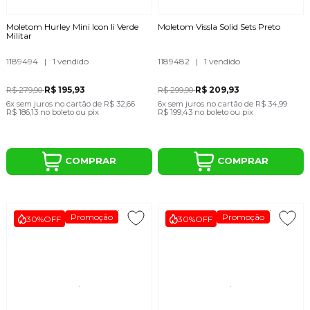
Moletom Hurley Mini Icon Ii Verde
Moletom Vissla Solid Sets Preto
Militar
1189494
|
1 vendido
1189482
|
1 vendido
R$ 195,93
R$ 209,93
R$ 279,90
R$ 299,90
6x
sem juros
no cartão
de
R$ 32,66
6x
sem juros
no cartão
de
R$ 34,99
R$ 186,13
no boleto ou pix
R$ 199,43
no boleto ou pix
COMPRAR
COMPRAR
Promoção
Promoção
30%
OFF
30%
OFF