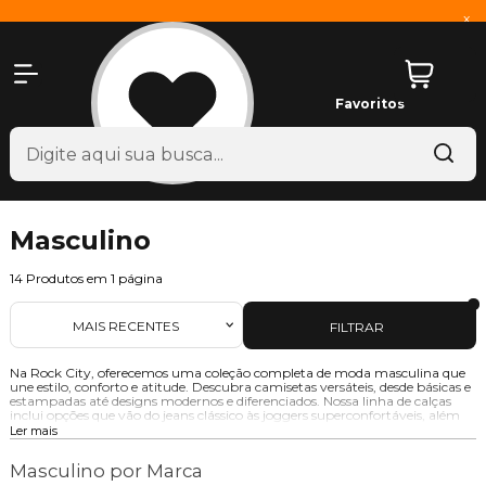
x
Favoritos
Masculino
14
Produtos em
1
página
MAIS RECENTES
FILTRAR
Na Rock City, oferecemos uma coleção completa de moda masculina que
une estilo, conforto e atitude. Descubra camisetas versáteis, desde básicas e
estampadas até designs modernos e diferenciados. Nossa linha de calças
inclui opções que vão do jeans clássico às joggers superconfortáveis, além
de tênis que combinam estilo e durabilidade. Complete seu visual com
Ler mais
nossos acessórios exclusivos, como bonés, mochilas e óculos. Seja qual for o
seu estilo, aqui você encontra peças que refletem sua personalidade e
Masculino por Marca
elevam seu look.