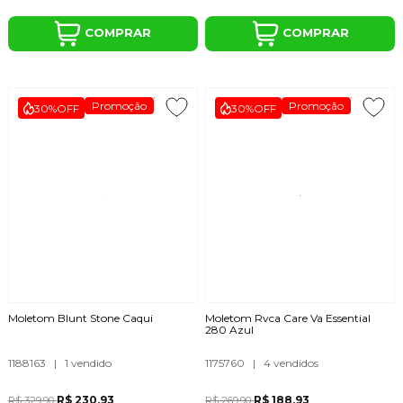
COMPRAR
COMPRAR
Promoção
Promoção
30%
OFF
30%
OFF
Moletom Blunt Stone Caqui
Moletom Rvca Care Va Essential
280 Azul
1188163
|
1 vendido
1175760
|
4 vendidos
R$ 230,93
R$ 188,93
R$ 329,90
R$ 269,90