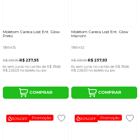
Moletom Careca Lost Ent. Glow
Moletom Careca Lost Ent. Glow
Preto
Marrom
1189415
1189412
R$ 237,93
R$ 237,93
R$ 339,90
R$ 339,90
6x
sem juros
no cartão
de
R$ 39,66
6x
sem juros
no cartão
de
R$ 39,66
R$ 226,03
no boleto ou pix
R$ 226,03
no boleto ou pix
COMPRAR
COMPRAR
Promoção
Promoção
30%
OFF
30%
OFF