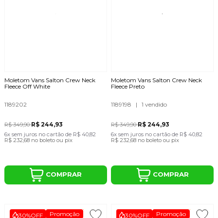
Moletom Vans Salton Crew Neck
Moletom Vans Salton Crew Neck
Fleece Off White
Fleece Preto
1189202
1189198
|
1 vendido
R$ 244,93
R$ 244,93
R$ 349,90
R$ 349,90
6x
sem juros
no cartão
de
R$ 40,82
6x
sem juros
no cartão
de
R$ 40,82
R$ 232,68
no boleto ou pix
R$ 232,68
no boleto ou pix
COMPRAR
COMPRAR
Promoção
Promoção
30%
OFF
30%
OFF