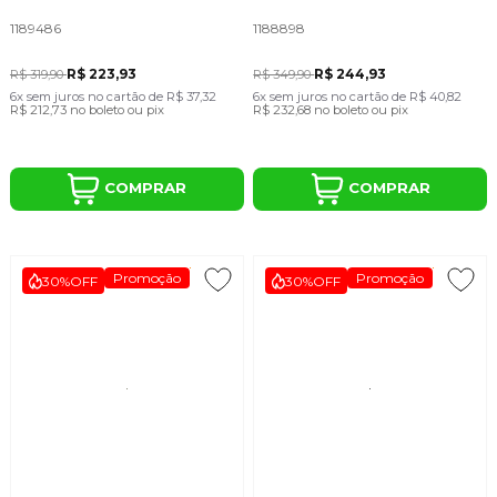
1189486
1188898
R$ 223,93
R$ 244,93
R$ 319,90
R$ 349,90
6x
sem juros
no cartão
de
R$ 37,32
6x
sem juros
no cartão
de
R$ 40,82
R$ 212,73
no boleto ou pix
R$ 232,68
no boleto ou pix
COMPRAR
COMPRAR
Promoção
Promoção
30%
OFF
30%
OFF