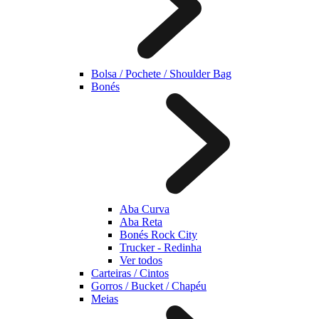
Bolsa / Pochete / Shoulder Bag
Bonés
Aba Curva
Aba Reta
Bonés Rock City
Trucker - Redinha
Ver todos
Carteiras / Cintos
Gorros / Bucket / Chapéu
Meias