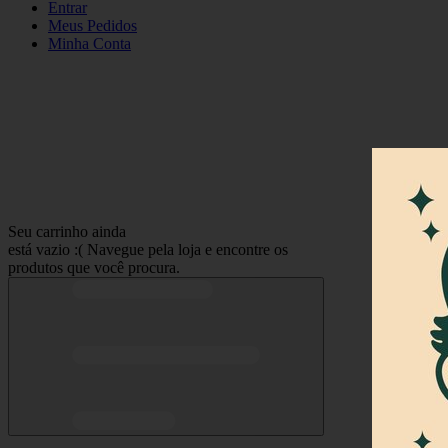
Entrar
Meus
Pedidos
Minha
Conta
Seu carrinho ainda
está vazio :(
Navegue pela loja e encontre os
produtos que você procura.