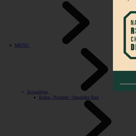
MENU
Acessórios
Bolsa / Pochete / Shoulder Bag