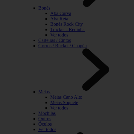
Bonés
Aba Curva
Aba Reta
Bonés Rock City
Trucker - Redinha
Ver todos
Carteiras / Cintos
Gorros / Bucket / Chapéu
Meias
Meias Cano Alto
Meias Soquete
Ver todos
Mochilas
Outros
Óculos
Ver todos