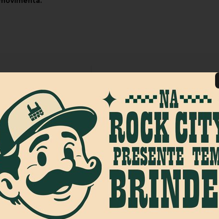
 movimenta.
99%
dos clientes 
am por nós!
dutos da nossa loja.
Produto muito bonito e de qualidade.
Produto:
Chinelo Hurley One&Only Denim Azul/Branco