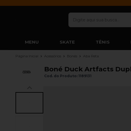
MENU
SKATE
TÊNIS
Página Inicial
Acessórios
Bonés
Aba Reta
Boné Duck Artfacts Dup
Cod. do Produto: 1189131