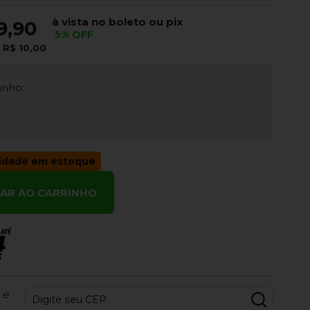
à vista no boleto ou pix
9,90
5% OFF
e
R$ 10,00
nho:
idade em estoque
NAR AO CARRINHO
 e