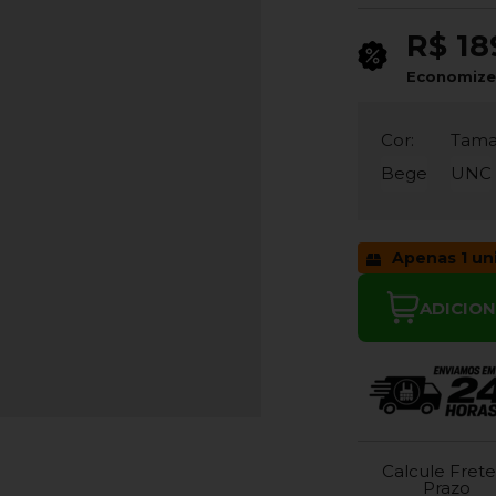
R$ 18
Economiz
Cor:
Tama
Bege
UNC
Apenas 1 un
ADICIO
Calcule Frete
Prazo