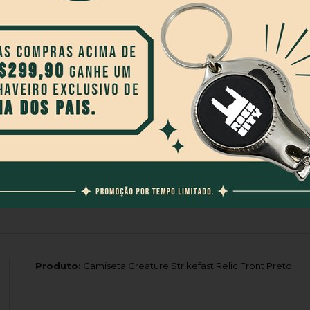
Produto:
Camiseta Creature Haunted Sea Ss Vermelho
Produto:
Calça Blunt Renvy Black Jeans Preto
Produto:
Camiseta Creature Strikefast Relic Front Preto