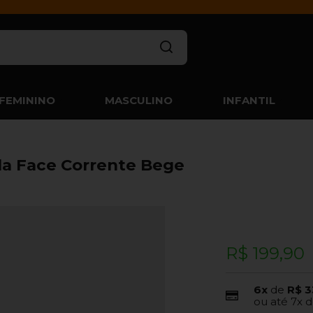
FEMININO
MASCULINO
INFANTIL
la Face Corrente Bege
R$ 199,90
6x
de
R$ 3
ou até
7x
d