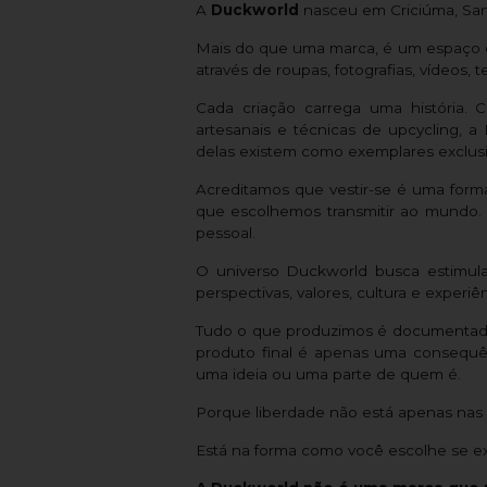
A
Duckworld
nasceu em Criciúma, Santa
Mais do que uma marca, é um espaço de 
através de roupas, fotografias, vídeos, 
Cada criação carrega uma história.
artesanais e técnicas de upcycling, 
delas existem como exemplares exclusiv
Acreditamos que vestir-se é uma for
que escolhemos transmitir ao mundo. 
pessoal.
O universo Duckworld busca estimular 
perspectivas, valores, cultura e exper
Tudo o que produzimos é documentado a
produto final é apenas uma consequên
uma ideia ou uma parte de quem é.
Porque liberdade não está apenas nas 
Está na forma como você escolhe se ex