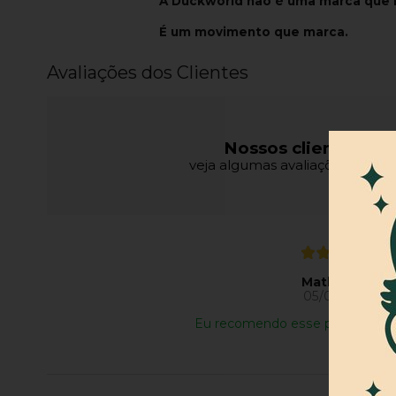
A Duckworld não é uma marca que
É um movimento que marca.
Avaliações dos Clientes
Nossos clientes fal
veja algumas avaliações de pro
Matheus S.
05/08/2026
Eu recomendo esse produto.