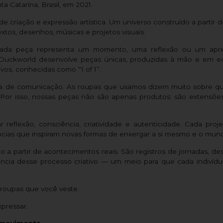
 Catarina, Brasil, em 2021.
criação e expressão artística. Um universo construído a partir de
textos, desenhos, músicas e projetos visuais.
 Cada peça representa um momento, uma reflexão ou um apr
a Duckworld desenvolve peças únicas, produzidas à mão e em e
os, conhecidas como “1 of 1”.
ma de comunicação. As roupas que usamos dizem muito sobre qu
Por isso, nossas peças não são apenas produtos: são extensões
reflexão, consciência, criatividade e autenticidade. Cada pro
iências que inspiram novas formas de enxergar a si mesmo e o mun
 partir de acontecimentos reais. São registros de jornadas, des
cia desse processo criativo — um meio para que cada indivíduo
roupas que você veste.
pressar.