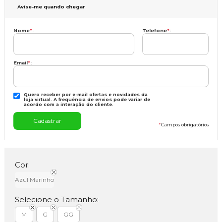
Avise-me quando chegar
Nome
*
:
Telefone
*
:
Email
*
:
Quero receber por e-mail ofertas e novidades da
loja virtual. A frequência de envios pode variar de
acordo com a interação do cliente.
*
Campos obrigatórios
Cor:
Azul Marinho
Selecione o Tamanho:
M
G
GG