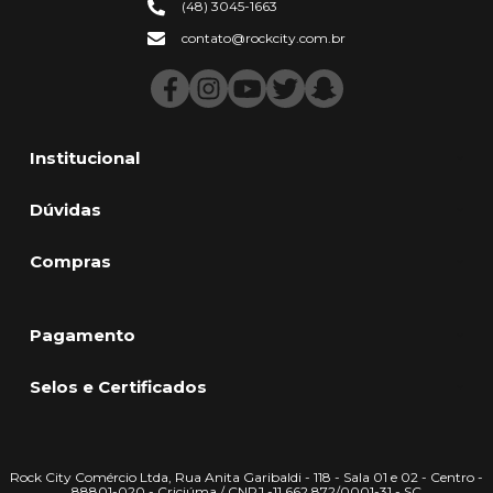
(48) 3045-1663
contato@rockcity.com.br
Institucional
Dúvidas
Compras
Pagamento
Selos e Certificados
Rock City Comércio Ltda, Rua Anita Garibaldi - 118 - Sala 01 e 02 - Centro -
88801-020 - Criciúma / CNPJ -11.662.872/0001-31 - SC