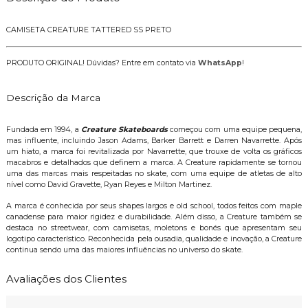
CAMISETA CREATURE TATTERED SS PRETO
PRODUTO ORIGINAL! Dúvidas? Entre em contato via
WhatsApp
!
Descrição da Marca
Fundada em 1994, a
Creature Skateboards
começou com uma equipe pequena,
mas influente, incluindo Jason Adams, Barker Barrett e Darren Navarrette. Após
um hiato, a marca foi revitalizada por Navarrette, que trouxe de volta os gráficos
macabros e detalhados que definem a marca. A Creature rapidamente se tornou
uma das marcas mais respeitadas no skate, com uma equipe de atletas de alto
nível como David Gravette, Ryan Reyes e Milton Martinez.
A marca é conhecida por seus shapes largos e old school, todos feitos com maple
canadense para maior rigidez e durabilidade. Além disso, a Creature também se
destaca no streetwear, com camisetas, moletons e bonés que apresentam seu
logotipo característico. Reconhecida pela ousadia, qualidade e inovação, a Creature
continua sendo uma das maiores influências no universo do skate.
Avaliações dos Clientes