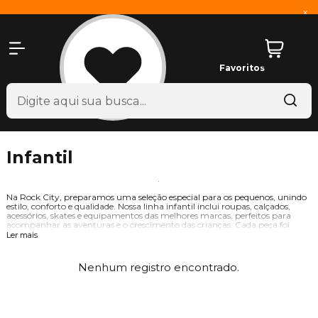
x
Favoritos
Infantil
Na Rock City, preparamos uma seleção especial para os pequenos, unindo
estilo, conforto e qualidade. Nossa linha infantil inclui roupas, calçados,
acessórios, skates e equipamentos das melhores marcas, perfeitos para
acompanhar as aventuras e o crescimento das crianças. Cada peça foi
pensada para proporcionar praticidade e segurança, enquanto incentiva os
Ler mais
pequenos a explorarem e se conectarem com o mundo ao seu redor. Aqui,
você encontra tudo o que precisa para introduzi-los de forma única e
divertida nesse incrível universo cultural.
Nenhum registro encontrado.