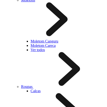
Moletons
Moletom Canguru
Moletom Careca
Ver todos
Roupas
Calças