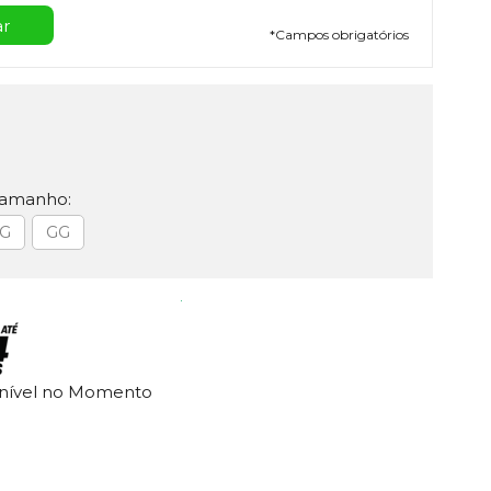
*
Campos obrigatórios
Tamanho:
G
GG
onível no Momento