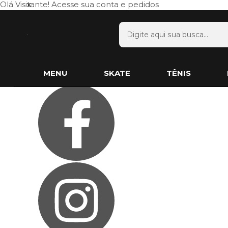
Olá Visitante!
x
Acesse sua conta e pedidos
Página Inicial
Quem Somos
Blog
Como Comprar
Fale Conosco
Lista de Presentes
Favoritos
MENU
SKATE
TÊNIS