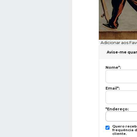
Adicionar aos Fav
Avise-me qua
Nome
*
:
Email
*
:
*Endereço:
Quero recebe
frequência d
cliente.