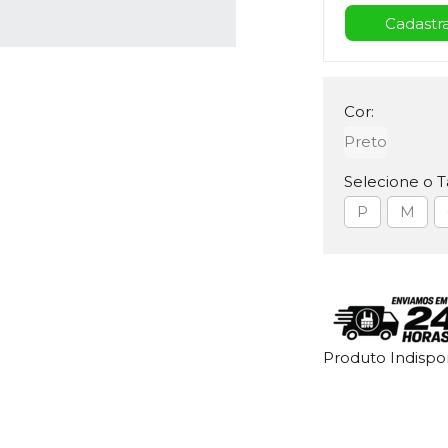
Cor:
Preto
Selecione o 
P
M
Produto Indisp