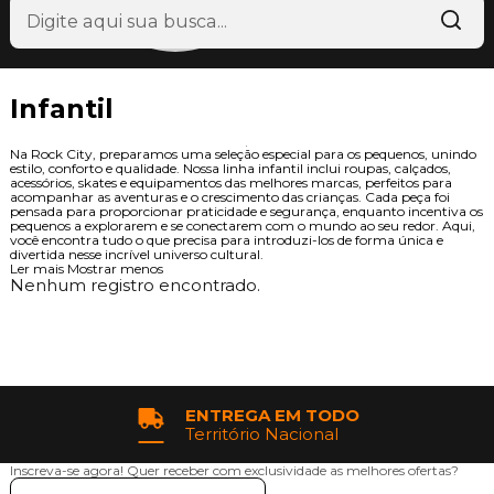
Infantil
Na Rock City, preparamos uma seleção especial para os pequenos, unindo
estilo, conforto e qualidade. Nossa linha infantil inclui roupas, calçados,
acessórios, skates e equipamentos das melhores marcas, perfeitos para
acompanhar as aventuras e o crescimento das crianças. Cada peça foi
pensada para proporcionar praticidade e segurança, enquanto incentiva os
pequenos a explorarem e se conectarem com o mundo ao seu redor. Aqui,
você encontra tudo o que precisa para introduzi-los de forma única e
divertida nesse incrível universo cultural.
Ler mais
Mostrar menos
Nenhum registro encontrado.
ENTREGA EM TODO
Território Nacional
Inscreva-se agora!
Quer receber com exclusividade as melhores ofertas?