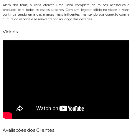
Além dos tênis, a Vans oferece uma linha completa de roupas, acessórios e
produtos para todos os estilos urbanos. Com um legado sólido no skate, a Vans
continua sendo uma das marcas mais influentes, mantendo sua conexão com a
cultura do esporte e se reinventando ao longo das décadas.
Vídeos
Avaliações dos Clientes