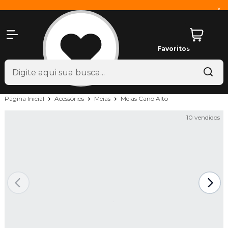
x
Favoritos
Página Inicial
Acessórios
Meias
Meias Cano Alto
10 vendidos