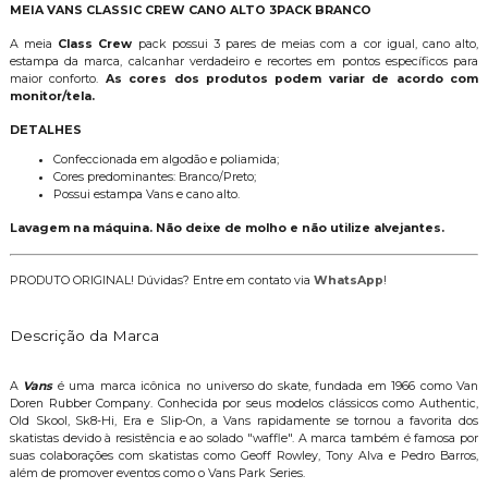
MEIA VANS CLASSIC CREW CANO ALTO 3PACK BRANCO
A meia
Class Crew
pack possui 3 pares de meias com a cor igual, cano alto,
estampa da marca, calcanhar verdadeiro e recortes em pontos específicos para
maior conforto.
As cores dos produtos podem variar de acordo com
monitor/tela.
DETALHES
Confeccionada em algodão e poliamida;
Cores predominantes: Branco/Preto;
Possui estampa Vans e cano alto.
Lavagem na máquina. Não deixe de molho e não utilize alvejantes.
PRODUTO ORIGINAL! Dúvidas? Entre em contato via
WhatsApp
!
Descrição da Marca
A
Vans
é uma marca icônica no universo do skate, fundada em 1966 como Van
Doren Rubber Company. Conhecida por seus modelos clássicos como Authentic,
Old Skool, Sk8-Hi, Era e Slip-On, a Vans rapidamente se tornou a favorita dos
skatistas devido à resistência e ao solado "waffle". A marca também é famosa por
suas colaborações com skatistas como Geoff Rowley, Tony Alva e Pedro Barros,
além de promover eventos como o Vans Park Series.