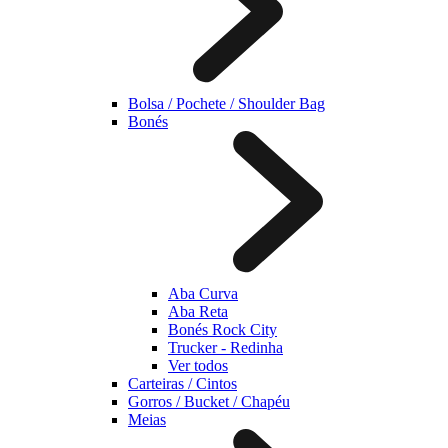
Bolsa / Pochete / Shoulder Bag
Bonés
Aba Curva
Aba Reta
Bonés Rock City
Trucker - Redinha
Ver todos
Carteiras / Cintos
Gorros / Bucket / Chapéu
Meias