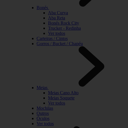
Bonés
Aba Curva
Aba Reta
Bonés Rock City
Trucker - Redinha
Ver todos
Carteiras / Cintos
Gorros / Bucket / Chapéu
Meias
Meias Cano Alto
Meias Soquete
Ver todos
Mochilas
Outros
Óculos
Ver todos