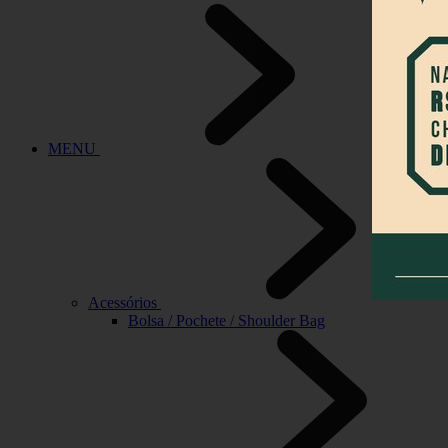
MENU
Acessórios
Bolsa / Pochete / Shoulder Bag