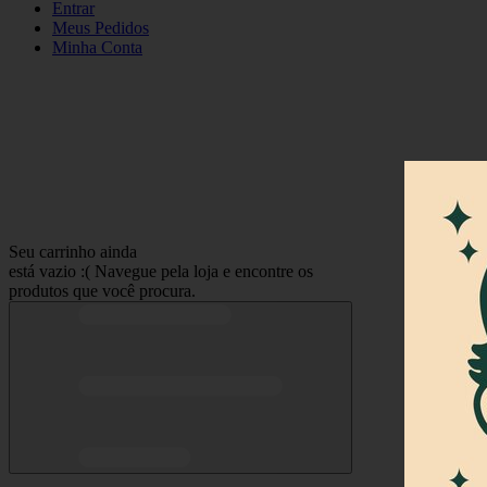
Entrar
Meus
Pedidos
Minha
Conta
Seu carrinho ainda
está vazio :(
Navegue pela loja e encontre os
produtos que você procura.