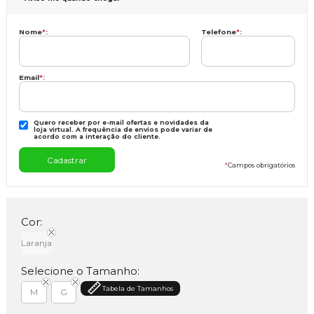
Nome
*
:
Telefone
*
:
Email
*
:
Quero receber por e-mail ofertas e novidades da
loja virtual. A frequência de envios pode variar de
acordo com a interação do cliente.
*
Campos obrigatórios
Cor:
Laranja
Selecione o Tamanho:
Tabela de Tamanhos
M
G