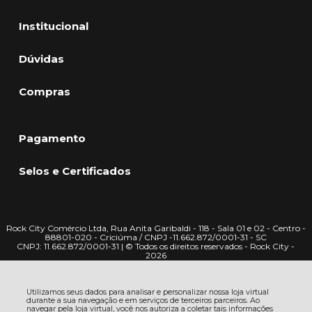
Institucional
Dúvidas
Compras
Pagamento
Selos e Certificados
Rock City Comércio Ltda, Rua Anita Garibaldi - 118 - Sala 01 e 02 - Centro -
88801-020 - Criciúma / CNPJ -11.662.872/0001-31 - SC
CNPJ: 11.662.872/0001-31 | © Todos os direitos reservados - Rock City -
2026
Utilizamos seus dados para analisar e personalizar nossa loja virtual
durante a sua navegação e em serviços de terceiros parceiros. Ao
navegar pela loja virtual, você nos autoriza a coletar tais informações