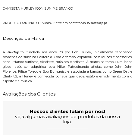
CAMISETA HURLEY ICON SUN P.E BRANCO
PRODUTO ORIGINAL! Dúvidas? Entre em contato via
WhatsApp
!
Descrição da Marca
A
Hurley
foi fundada nos anos 70 por Bob Hurley, inicialmente fabricando
pranchas de surfe na Califórnia. Com o tempo, expandiu para roupas e acessórios,
conquistando surfistas, skatistas, músicos e artistas. A marca se tornou um ícone
global após ser adquirida pela Nike. Patrocinando atletas como John John
Florence, Filipe Toledo e Bob Burnquist, e associada a bandas como Green Day e
Blink-182, a Hurley é conhecida por sua qualidade, estilo e envolvimento com o
esporte e a música.
Avaliações dos Clientes
Nossos clientes falam por nós!
veja algumas avaliações de produtos da nossa
loja.