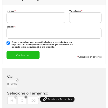
Nome
*
:
Telefone
*
:
Email
*
:
Quero receber por e-mail ofertas e novidades da
loja virtual. A frequência de envios pode variar de
acordo com a interação do cliente.
*
Campos obrigatórios
Cor:
Branco
Selecione o Tamanho:
Tabela de Tamanhos
M
G
GG