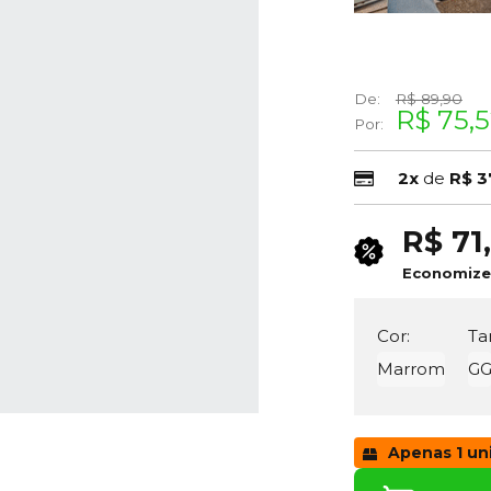
De:
R$ 89,90
R$ 75,
Por:
2x
de
R$ 3
R$ 71
Economiz
Cor:
Ta
Marrom
G
Apenas 1 un