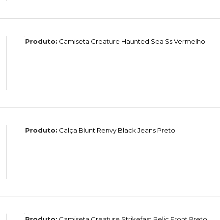
Produto:
Camiseta Creature Haunted Sea Ss Vermelho
Produto:
Calça Blunt Renvy Black Jeans Preto
Produto:
Camiseta Creature Strikefast Relic Front Preto