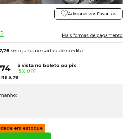
Adicionar aos Favoritos
52
Mais formas de pagamento
7,76
sem juros no cartão de crédito
à vista no boleto ou pix
,74
5% OFF
e
R$ 3,78
manho:
G
idade em estoque