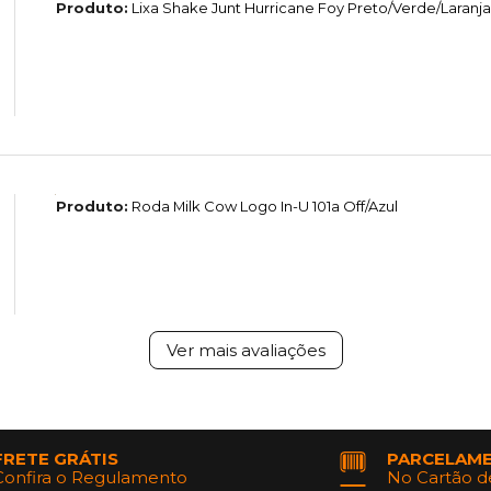
Produto:
Lixa Shake Junt Hurricane Foy Preto/Verde/Laranja
Produto:
Roda Milk Cow Logo In-U 101a Off/Azul
Ver mais avaliações
FRETE GRÁTIS
PARCELAM
Confira o Regulamento
No Cartão d