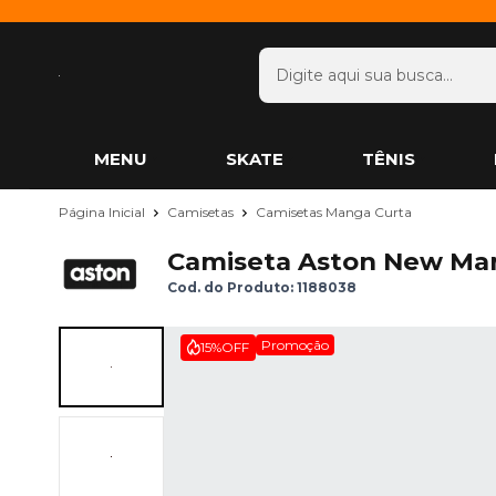
MENU
SKATE
TÊNIS
Página Inicial
Camisetas
Camisetas Manga Curta
Camiseta Aston New Ma
Cod. do Produto: 1188038
Promoção
15%
OFF