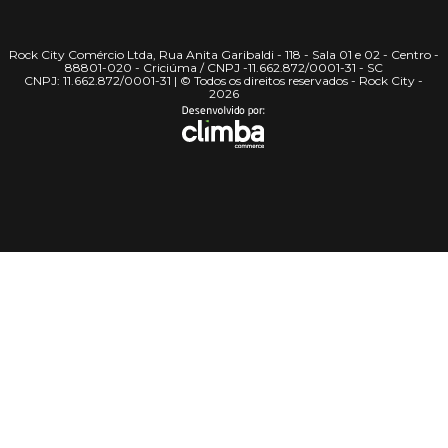
Rock City Comércio Ltda, Rua Anita Garibaldi - 118 - Sala 01 e 02 - Centro -
88801-020 - Criciúma / CNPJ -11.662.872/0001-31 - SC
CNPJ: 11.662.872/0001-31 | © Todos os direitos reservados - Rock City -
2026