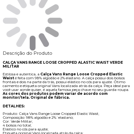
Descrição do Produto
CALÇA VANS RANGE LOOSE CROPPED ALASTIC WAIST VERDE
MILITAR
Estilosa e autentica, a
Calça Vans Range Loose Cropped Elastic
Waist
é feita com 98% algodão e 2% elastano. A calça possui dois bolsos
frontais e dois na parte da trás, possui elástico no cós para ajuste. Ótimo
caimento e etiqueta original Vans localizada atrás da calça. Peça ideal para
você usar aonde quiser, é aquela famosa peça chave no seu guarda-roupa.
As cores dos produtos podem variar de acordo com
monitor/tela. Original de fábrica.
DETALHES:
Produto: Calça Vans Range Loose Cropped Elastic Waist;
Composição: 98% algodão e 2%¨elastano;
Cor: Verde Militar;
4 bolsos no total;
Elástico no cós para ajuste;
Etiqueta original Vans localizada atrás da calça;