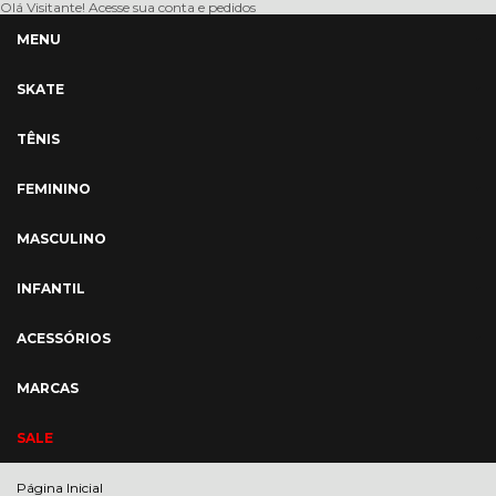
Olá Visitante!
Acesse sua conta e pedidos
MENU
SKATE
TÊNIS
FEMININO
MASCULINO
INFANTIL
ACESSÓRIOS
MARCAS
SALE
Página Inicial