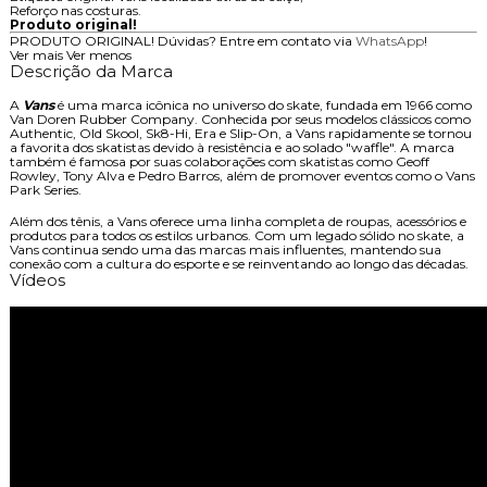
Reforço nas costuras.
Produto original!
PRODUTO ORIGINAL! Dúvidas? Entre em contato via
WhatsApp
!
Ver mais
Ver menos
Descrição da Marca
A
Vans
é uma marca icônica no universo do skate, fundada em 1966 como
Van Doren Rubber Company. Conhecida por seus modelos clássicos como
Authentic, Old Skool, Sk8-Hi, Era e Slip-On, a Vans rapidamente se tornou
a favorita dos skatistas devido à resistência e ao solado "waffle". A marca
também é famosa por suas colaborações com skatistas como Geoff
Rowley, Tony Alva e Pedro Barros, além de promover eventos como o Vans
Park Series.
Além dos tênis, a Vans oferece uma linha completa de roupas, acessórios e
produtos para todos os estilos urbanos. Com um legado sólido no skate, a
Vans continua sendo uma das marcas mais influentes, mantendo sua
conexão com a cultura do esporte e se reinventando ao longo das décadas.
Vídeos