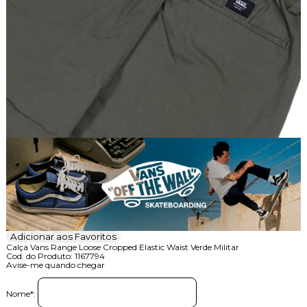
Adicionar aos Favoritos
Calça Vans Range Loose Cropped Elastic Waist Verde Militar
Cod. do Produto: 1167794
Avise-me quando chegar
Nome
*
: