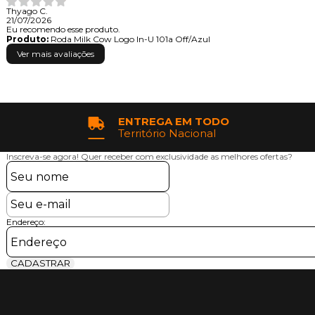
Thyago C.
21/07/2026
Eu recomendo esse produto.
Produto:
Roda Milk Cow Logo In-U 101a Off/Azul
Ver mais avaliações
ENTREGA EM TODO
Território Nacional
Inscreva-se agora!
Quer receber com exclusividade as melhores ofertas?
Endereço:
CADASTRAR