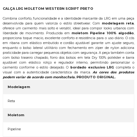
CALÇA LRG MOLETOM WESTERN SCRIPT PRETO
Combina conforto, funcionalidade e a identidade marcante da LRG em uma peça
desenvolvida para quem valoriza o estilo streetwear. Com
modelagem reta
,
oferece um caimento mais solto e versátil, ideal para compor looks urbanos com
liberdade de movimento. Produzida em
moletom Pipeline 100% algodão
,
proporciona toque macio, excelente conforto e resistência para o uso diário. O cós
em ribana com elástico embutido e cordão ajustável garante um ajuste seguro,
enquanto o bolso lateral utilitário com fechamento em zíper de nylon adiciona
praticidade para carregar pequenos objetos com segurança. A peça também conta
com bolso traseiro chapado, forro dos bolsos em tela Dry 100% poliéster e barra
ajustável com elástico roliço e regulador interno, permitindo personalizar o
caimento conforme o estilo desejado. O
bordado exclusivo LRG
completa o
visual com a autenticidade característica da marca.
As cores dos produtos
podem variar de acordo com monitor/tela.
PRODUTO ORIGINAL.
Modelagem
Reta
Moletom
Pipeline