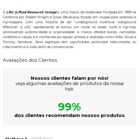
A
LRG (Lifted Research Group)
é uma marca de streetwear fundada em 1999 na
Califórnia por Robert Wright e Jonas Bevacqua, focada em roupas para skatistas e
hip-hoppers. Com uma filosofia de ser "underground inventive, overground
effective", a LRG rapidamente se tornou um ícone no skate, surfe e hip-hop,
promovendo autenticidade e originalidade. A marca oferece bonés, camisetas,
moletons e calças, e é conhecida por apoiar artistas e skatistas como Miles Silvas e
Tommy Sandoval. Seus logotipos têm significados profundos relacionados ao
crescimento e à visão além do convencional.
Avaliações dos Clientes
Nossos clientes falam por nós!
veja algumas avaliações de produtos da nossa
loja.
99%
dos clientes recomendam nossos produtos
Matheus S.
05/08/2026