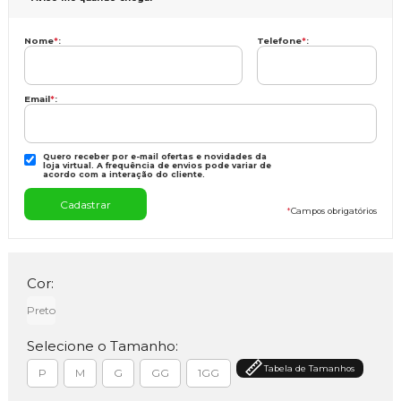
Nome
*
:
Telefone
*
:
Email
*
:
Quero receber por e-mail ofertas e novidades da
loja virtual. A frequência de envios pode variar de
acordo com a interação do cliente.
*
Campos obrigatórios
Cor:
Preto
Selecione o Tamanho:
Tabela de Tamanhos
P
M
G
GG
1GG