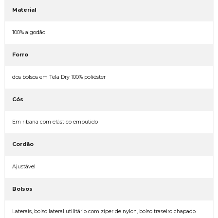
Material
100% algodão
Forro
dos bolsos em Tela Dry 100% poliéster
Cós
Em ribana com elástico embutido
Cordão
Ajustável
Bolsos
Laterais, bolso lateral utilitário com zíper de nylon, bolso traseiro chapado