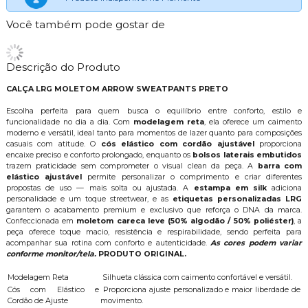
Você também pode gostar de
Descrição do Produto
CALÇA LRG MOLETOM ARROW SWEATPANTS PRETO
Escolha perfeita para quem busca o equilíbrio entre conforto, estilo e
funcionalidade no dia a dia. Com
modelagem reta
, ela oferece um caimento
moderno e versátil, ideal tanto para momentos de lazer quanto para composições
casuais com atitude. O
cós elástico com cordão ajustável
proporciona
encaixe preciso e conforto prolongado, enquanto os
bolsos laterais embutidos
trazem praticidade sem comprometer o visual clean da peça. A
barra com
elástico ajustável
permite personalizar o comprimento e criar diferentes
propostas de uso — mais solta ou ajustada. A
estampa em silk
adiciona
personalidade e um toque streetwear, e as
etiquetas personalizadas LRG
garantem o acabamento premium e exclusivo que reforça o DNA da marca.
Confeccionada em
moletom careca leve (50% algodão / 50% poliéster)
, a
peça oferece toque macio, resistência e respirabilidade, sendo perfeita para
acompanhar sua rotina com conforto e autenticidade.
As cores podem variar
conforme monitor/tela.
PRODUTO ORIGINAL.
Modelagem Reta
Silhueta clássica com caimento confortável e versátil.
Cós com Elástico e
Proporciona ajuste personalizado e maior liberdade de
Cordão de Ajuste
movimento.