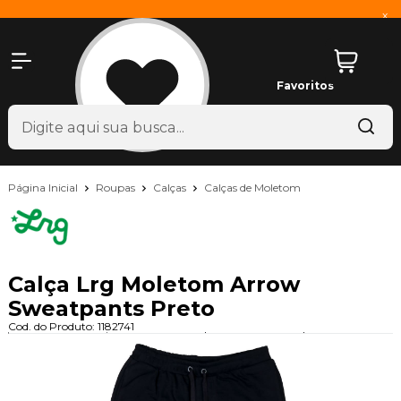
x
Favoritos
Página Inicial
Roupas
Calças
Calças de Moletom
Calça Lrg Moletom Arrow
Sweatpants Preto
Cod. do Produto: 1182741