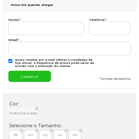
Avise-me quando chegar
Nome
*
:
Telefone
*
:
Email
*
:
Quero receber por e-mail ofertas e novidades da
loja virtual. A frequência de envios pode variar de
acordo com a interação do cliente.
*
Campos obrigatórios
Cor:
Preto Estonado
Selecione o Tamanho:
38
40
42
44
46