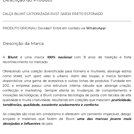
CALÇA BLUNT CATIONIZADA RUST SARJA PRETO ESTONADO
PRODUTO ORIGINAL! Dúvidas? Entre em contato via
WhatsApp
!
Descrição da Marca
A
Blunt
é uma marca
100% nacional
com 8 anos de tradição e forte
reconhecimento no mercado.
Oferecendo uma coleção diversificada para homens e mulheres, abrange estilos
como street, surf, sport wear e urbano. Além das roupas, a marca também
disponibiliza uma gama de acessórios e outras linhas de produtos. Fundada em
2012, a empresa possui uma estrutura interna robusta que abrange criação,
confecção e marketing. Sempre atenta às mudanças de comportamento e
inovações tecnológicas, a Blunt combina tecnologia de ponta com tecidos de alta
qualidade e muita criatividade, resultando em coleções que mesclam
praticidade,
tendências, qualidade, excelente acabamento e conforto.
As coleções são ricas em simbolismo e oferecem um caimento impecável, design
arrojado e materiais que fazem da
Blunt
uma das marcas jovens mais
desejadas e influente
s
do país.