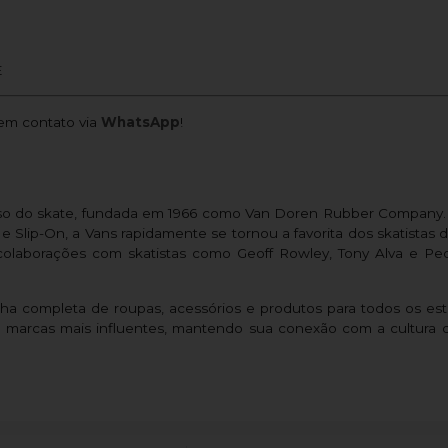
E
m contato via
WhatsApp
!
so do skate, fundada em 1966 como Van Doren Rubber Company. 
e Slip-On, a Vans rapidamente se tornou a favorita dos skatistas de
laborações com skatistas como Geoff Rowley, Tony Alva e Pe
nha completa de roupas, acessórios e produtos para todos os es
 marcas mais influentes, mantendo sua conexão com a cultura 