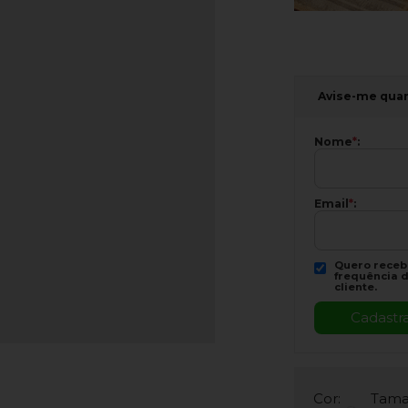
Avise-me qua
Nome
*
:
Email
*
:
Quero recebe
frequência d
cliente.
Cor:
Tama