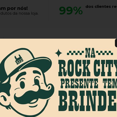
99%
dos clientes 
am por nós!
dutos da nossa loja.
Produto muito bonito e de qualidade.
Produto:
Chinelo Hurley One&Only Denim Azul/Branco
Produto:
Camiseta Creature Haunted Sea Ss Vermelho