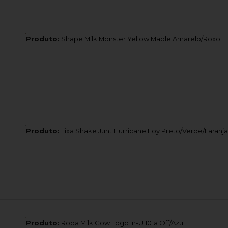
Produto:
Shape Milk Monster Yellow Maple Amarelo/Roxo
Produto:
Lixa Shake Junt Hurricane Foy Preto/Verde/Laranja
Produto:
Roda Milk Cow Logo In-U 101a Off/Azul