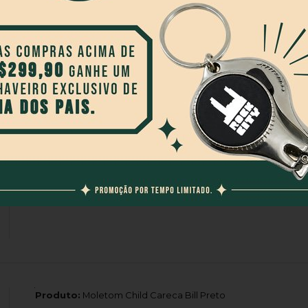
Produto:
Calça Blunt Renvy Black Jeans Preto
Produto:
Camiseta Creature Strikefast Relic Front Preto
Produto:
Moletom Child Careca Bill Preto