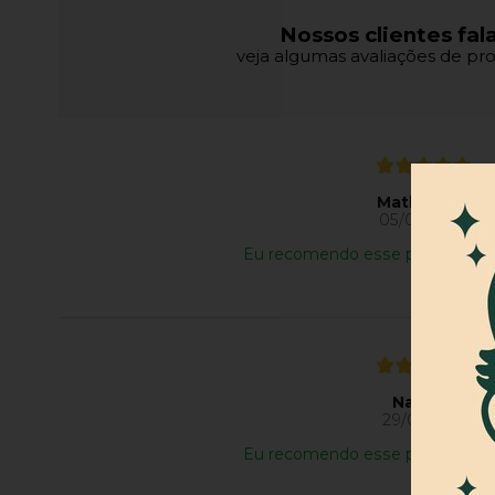
Nossos clientes fal
veja algumas avaliações de pro
Matheus S.
05/08/2026
Eu recomendo esse produto.
Natália R.
29/07/2026
Eu recomendo esse produto.