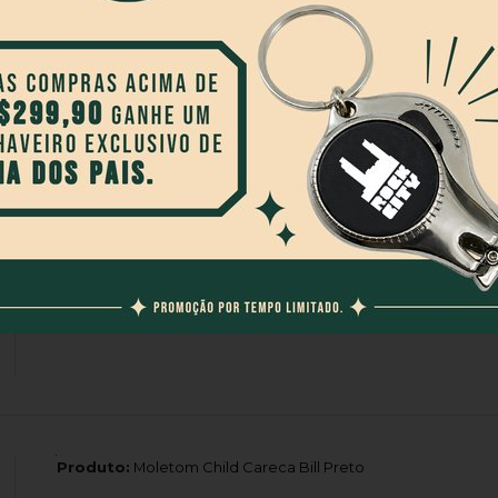
Produto:
Calça Blunt Renvy Black Jeans Preto
Produto:
Camiseta Creature Strikefast Relic Front Preto
Produto:
Moletom Child Careca Bill Preto