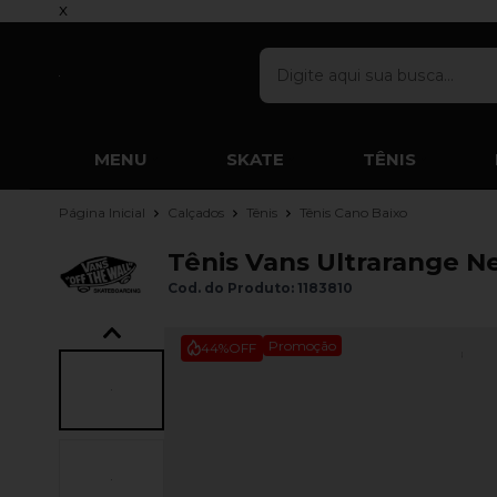
x
MENU
SKATE
TÊNIS
Página Inicial
Calçados
Tênis
Tênis Cano Baixo
Tênis Vans Ultrarange N
Cod. do Produto: 1183810
Promoção
44%
OFF