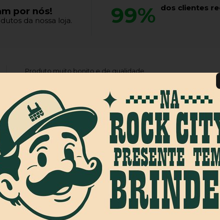
99%
dos clientes 
am por nós!
dutos da nossa loja.
Produto muito bonito e de qualidade.
Produto:
Chinelo Hurley One&Only Denim Azul/Branco
Produto:
Camiseta Creature Haunted Sea Ss Vermelho