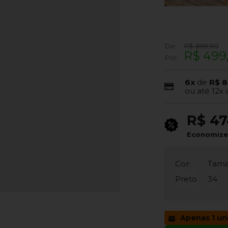
De:
R$ 899,90
R$ 499
Por:
6x
de
R$ 8
ou até
12x
R$ 47
Economiz
Cor:
Tama
Preto
34
Apenas 1 un