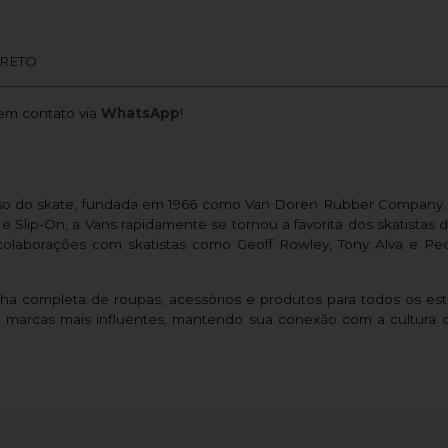
PRETO
m contato via
WhatsApp
!
so do skate, fundada em 1966 como Van Doren Rubber Company. 
e Slip-On, a Vans rapidamente se tornou a favorita dos skatistas de
laborações com skatistas como Geoff Rowley, Tony Alva e Pe
nha completa de roupas, acessórios e produtos para todos os es
 marcas mais influentes, mantendo sua conexão com a cultura 