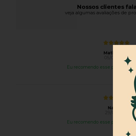
Nossos clientes fal
veja algumas avaliações de pro
Matheus S.
05/08/2026
Eu recomendo esse produto.
Natália R.
29/07/2026
Eu recomendo esse produto.