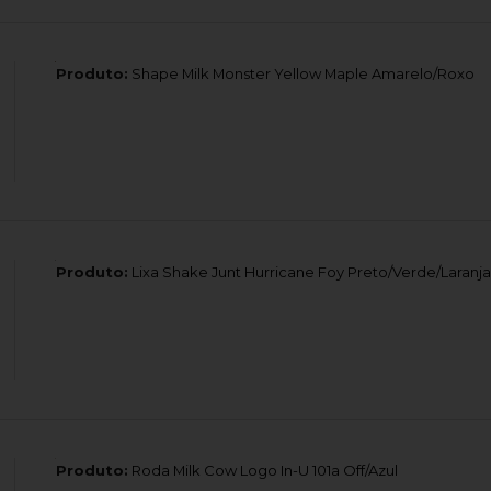
Produto:
Shape Milk Monster Yellow Maple Amarelo/Roxo
Produto:
Lixa Shake Junt Hurricane Foy Preto/Verde/Laranja
Produto:
Roda Milk Cow Logo In-U 101a Off/Azul