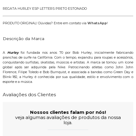
REGATA HURLEY ESP LETTERS PRETO ESTONADO
PRODUTO ORIGINAL! Dúvidas? Entre em contato via
WhatsApp
!
Descrição da Marca
A
Hurley
foi fundada nos anos 70 por Bob Hurley, inicialmente fabricando
pranchas de surfe na Califórnia. Com o tempo, expandiu para roupas e acessórios,
conquistando surfistas, skatistas, músicos e artistas. A marca se tornou um ícone
global após ser adquirida pela Nike. Patrocinando atletas como John John
Florence, Filipe Toledo e Bob Burnquist, e associada a bandas como Green Day e
Blink-182, a Hurley é conhecida por sua qualidade, estilo e envolvimento com o
esporte e a música.
Avaliações dos Clientes
Nossos clientes falam por nós!
veja algumas avaliações de produtos da nossa
loja.