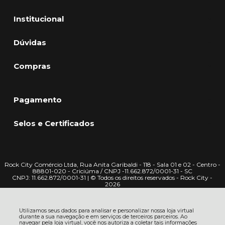
Institucional
Dúvidas
Compras
Pagamento
Selos e Certificados
Rock City Comércio Ltda, Rua Anita Garibaldi - 118 - Sala 01 e 02 - Centro -
88801-020 - Criciúma / CNPJ -11.662.872/0001-31 - SC
CNPJ: 11.662.872/0001-31 | © Todos os direitos reservados - Rock City -
2026
Utilizamos seus dados para analisar e personalizar nossa loja virtual
durante a sua navegação e em serviços de terceiros parceiros. Ao
navegar pela loja virtual, você nos autoriza a coletar tais informações