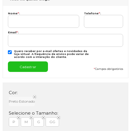
Nome
*
:
Telefone
*
:
Email
*
:
Quero receber por e-mail ofertas e novidades da
loja virtual. A frequência de envios pode variar de
acordo com a interação do cliente.
*
Campos obrigatórios
Cor:
Preto Estonado
Selecione o Tamanho:
P
M
G
GG