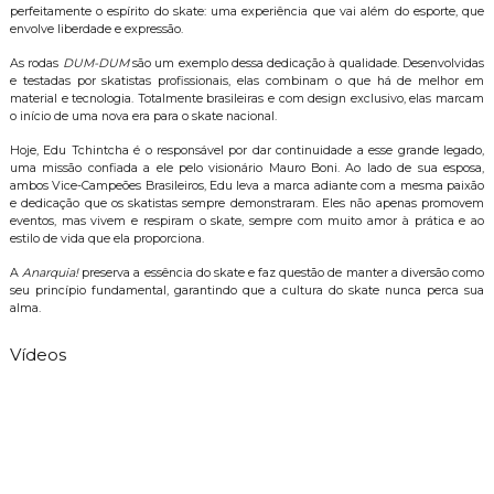
perfeitamente o espírito do skate: uma experiência que vai além do esporte, que
envolve liberdade e expressão.
As rodas
DUM-DUM
são um exemplo dessa dedicação à qualidade. Desenvolvidas
e testadas por skatistas profissionais, elas combinam o que há de melhor em
material e tecnologia. Totalmente brasileiras e com design exclusivo, elas marcam
o início de uma nova era para o skate nacional.
Hoje, Edu Tchintcha é o responsável por dar continuidade a esse grande legado,
uma missão confiada a ele pelo visionário Mauro Boni. Ao lado de sua esposa,
ambos Vice-Campeões Brasileiros, Edu leva a marca adiante com a mesma paixão
e dedicação que os skatistas sempre demonstraram. Eles não apenas promovem
eventos, mas vivem e respiram o skate, sempre com muito amor à prática e ao
estilo de vida que ela proporciona.
A
Anarquia!
preserva a essência do skate e faz questão de manter a diversão como
seu princípio fundamental, garantindo que a cultura do skate nunca perca sua
alma.
Vídeos