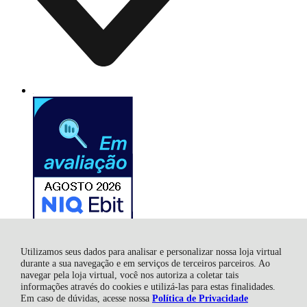
Utilizamos seus dados para analisar e personalizar nossa loja virtual
durante a sua navegação e em serviços de terceiros parceiros. Ao
navegar pela loja virtual, você nos autoriza a coletar tais
informações através do cookies e utilizá-las para estas finalidades.
Rock City Comércio Ltda, Rua Anita Garibaldi - 118 - Sala 01 e 02
Em caso de dúvidas, acesse nossa
Política de Privacidade
- Centro - 88801-020 - Criciúma / CNPJ -11.662.872/0001-31 - SC