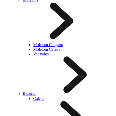
Moletons
Moletom Canguru
Moletom Careca
Ver todos
Roupas
Calças