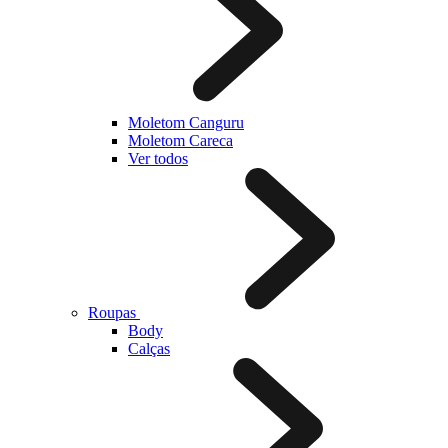
Moletom Canguru
Moletom Careca
Ver todos
Roupas
Body
Calças