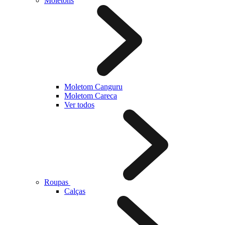
Moletons
Moletom Canguru
Moletom Careca
Ver todos
Roupas
Calças