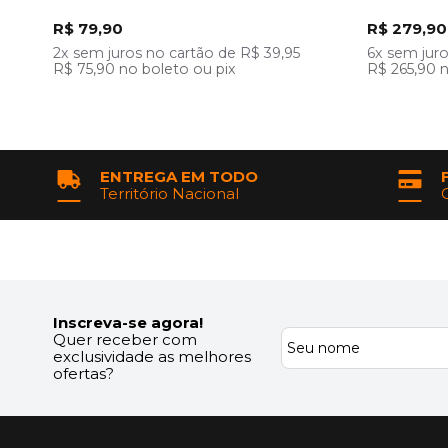
R$ 79,90
R$ 279,90
2x
sem juros
no cartão
de
R$ 39,95
6x
sem jur
R$ 75,90
no boleto ou pix
R$ 265,90
n
ENTREGA EM TODO
Território Nacional
Inscreva-se agora!
Quer receber com
exclusividade as melhores
ofertas?