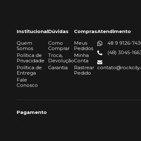
Institucional
Dúvidas
Compras
Atendimento
Quem
Como
Meus
48 9 9126-743
Somos
Comprar
Pedidos
(48) 3045-166
Política de
Troca,
Minha
Privacidade
Devolução
Conta
Política de
Garantia
Rastrear
contato@rockcity
Entrega
Pedido
Fale
Conosco
Pagamento