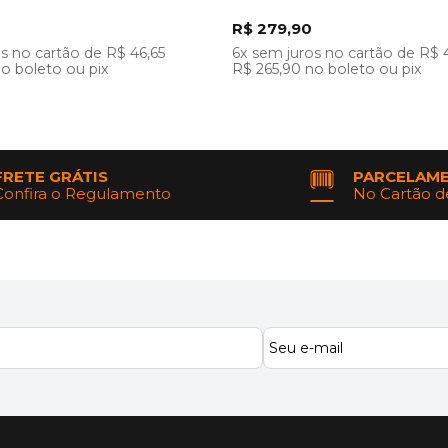
R$ 279,90
os
no cartão
de
R$ 46,65
6x
sem juros
no cartão
de
R$ 
o boleto ou pix
R$ 265,90
no boleto ou pix
FRETE GRÁTIS
PARCELAM
Confira o Regulamento
No Cartão d