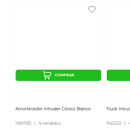
COMPRAR
Amortecedor Intruder Cônico Branco
Truck Intru
1180935
|
4 vendidos
1142522
|
4