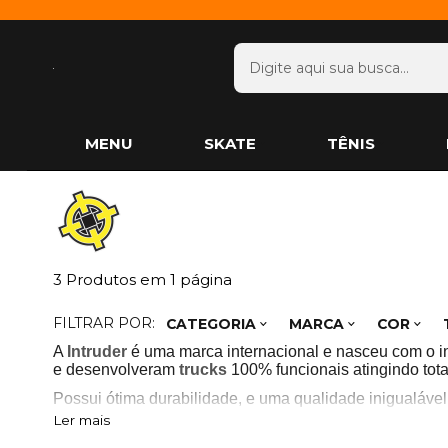
MENU
SKATE
TÊNIS
3
Produtos em
1
página
FILTRAR POR:
CATEGORIA
MARCA
COR
A
Intruder
é uma marca internacional e nasceu com o int
e desenvolveram
trucks
100% funcionais atingindo tota
Possui ótima durabilidade, e uma qualidade inigualáve
Ler mais