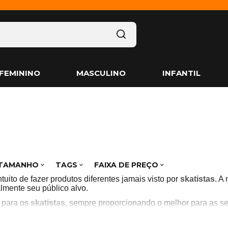
FEMININO
MASCULINO
INFANTIL
TAMANHO
TAGS
FAIXA DE PREÇO
uito de fazer produtos diferentes jamais visto por
skatistas
. A
lmente seu público alvo.
l para os
skatistas
, sempre proporcionando o melhor para as se