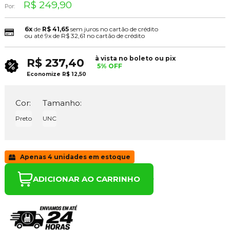
R$ 249,90
Por:
6x
de
R$ 41,65
sem juros no cartão de crédito
ou até
9x
de
R$ 32,61
no cartão de crédito
à vista no boleto ou pix
R$ 237,40
5% OFF
Economize
R$ 12,50
Cor:
Tamanho:
Preto
UNC
Apenas 4 unidades em estoque
ADICIONAR AO CARRINHO