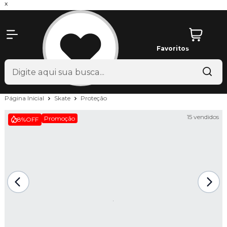
x
Favoritos
Página Inicial
Skate
Proteção
15 vendidos
Promoção
8%
OFF