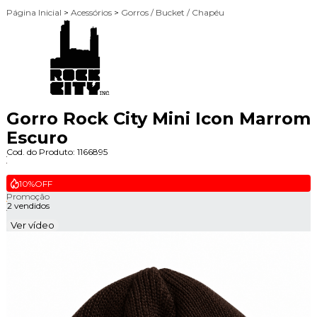
Página Inicial
>
Acessórios
>
Gorros / Bucket / Chapéu
Gorro Rock City Mini Icon Marrom
Escuro
Cod. do Produto: 1166895
10%
OFF
Promoção
2 vendidos
Ver vídeo