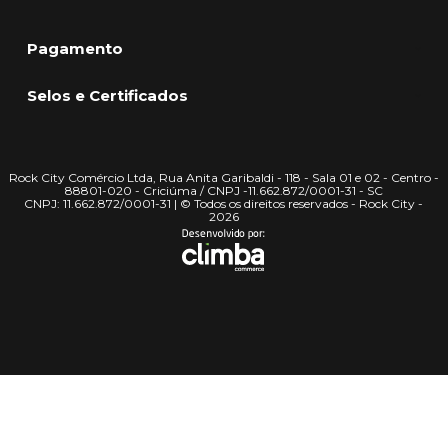
Pagamento
Selos e Certificados
Rock City Comércio Ltda, Rua Anita Garibaldi - 118 - Sala 01 e 02 - Centro -
88801-020 - Criciúma / CNPJ -11.662.872/0001-31 - SC
CNPJ: 11.662.872/0001-31 | © Todos os direitos reservados - Rock City -
2026