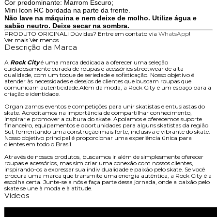
Cor predominante: Marrom Escuro;
Mini Icon RC bordada na parte da frente.
Não lave na máquina e nem deixe de molho. Utilize água e
sabão neutro. Deixe secar na sombra.
PRODUTO ORIGINAL! Dúvidas? Entre em contato via
WhatsApp
!
Ver mais
Ver menos
Descrição da Marca
A
Rock City
é uma marca dedicada a oferecer uma seleção
cuidadosamente curada de roupas e acessórios streetwear de alta
qualidade, com um toque de seriedade e sofisticação. Nosso objetivo é
atender às necessidades e desejos de clientes que buscam roupas que
comunicam autenticidade.Além da moda, a Rock City é um espaço para a
criação e identidade.
Organizamos eventos e competições para unir skatistas e entusiastas do
skate. Acreditamos na importância de compartilhar conhecimento,
inspirar e promover a cultura do skate. Apoiamos e oferecemos suporte
financeiro, equipamentos e oportunidades para alguns skatistas da região
Sul, fomentando uma construção mais forte, inclusiva e vibrante do skate.
Nosso objetivo principal é proporcionar uma experiência única para
clientes em todo o Brasil.
Através de nossos produtos, buscamos ir além de simplesmente oferecer
roupas e acessórios, mas sim criar uma conexão com nossos clientes,
inspirando-os a expressar sua individualidade e paixão pelo skate. Se você
procura uma marca que transmite uma energia autêntica, a Rock City é a
escolha certa. Junte-se a nós e faça parte dessa jornada, onde a paixão pelo
skate se une à moda e à atitude.
Vídeos