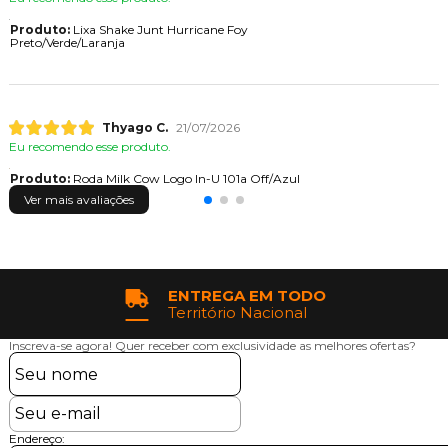
Produto:
Lixa Shake Junt Hurricane Foy
Preto/Verde/Laranja
Thyago C.
21/07/2026
Eu recomendo esse produto.
Produto:
Roda Milk Cow Logo In-U 101a Off/Azul
Ver mais avaliações
ENTREGA EM TODO
Território Nacional
Inscreva-se agora!
Quer receber com exclusividade as melhores ofertas?
Endereço: