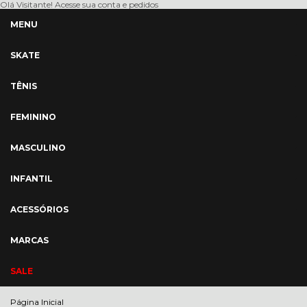
Olá Visitante!
Acesse sua conta e pedidos
MENU
SKATE
TÊNIS
FEMININO
MASCULINO
INFANTIL
ACESSÓRIOS
MARCAS
SALE
Página Inicial