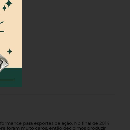
formance para esportes de ação. No final de 2014
re foram muito caros, então decidimos produzir