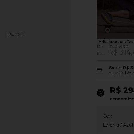
15%
OFF
Adicionar aos Fav
De:
R$ 369,90
R$ 314
Por:
6x
de
R$ 5
ou até
12x
R$ 29
Economiz
Cor:
Laranja / Azul