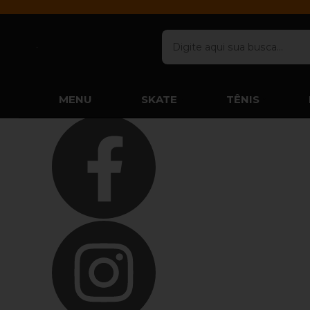
Olá Visitante!
Acesse sua conta e pedidos
Página Inicial
Quem Somos
Blog
Como Comprar
Fale Conosco
Lista de Presentes
Favoritos
MENU
SKATE
TÊNIS