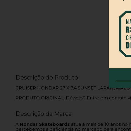
Descrição do Produto
CRUISER HONDAR 27 X 7,4 SUNSET LARANJA/AZU
PRODUTO ORIGINAL! Dúvidas? Entre em contato v
Descrição da Marca
A
Hondar Skateboards
atua a mais de 10 anos no 
percebemos a deficiência no mercado para encontra