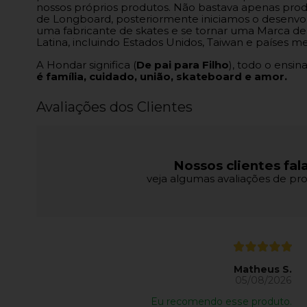
nossos próprios produtos. Não bastava apenas produ
de Longboard, posteriormente iniciamos o desenvol
uma fabricante de skates e se tornar uma Marca de 
Latina, incluindo Estados Unidos, Taiwan e países me
A Hondar significa (
De pai para Filho
), todo o ensi
é família, cuidado, união, skateboard e amor.
Avaliações dos Clientes
Nossos clientes fal
veja algumas avaliações de pro
Matheus S.
05/08/2026
Eu recomendo esse produto.