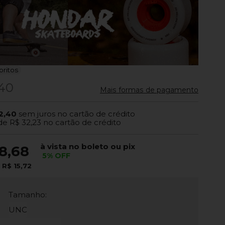
oritos
,40
Mais formas de pagamento
2,40
sem juros no cartão de crédito
de
R$ 32,23
no cartão de crédito
à vista no boleto ou pix
8,68
5% OFF
e
R$ 15,72
Tamanho:
UNC