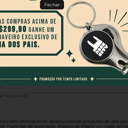
Fechar
L
ia
WhatsApp
!
mercado internacional desenvolvendo produtos de alta per
r materiais de qualidade, shapes de Maple ou rodas semp