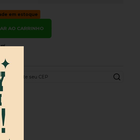
dade em estoque
NAR AO CARRINHO
 e