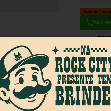
Apenas 1 uni
ADICIO
Calcule Frete
Prazo