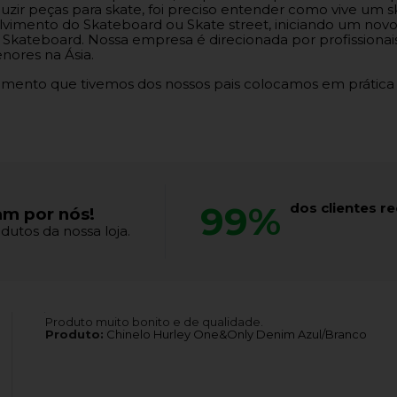
zir peças para skate, foi preciso entender como vive um sk
vimento do Skateboard ou Skate street, iniciando um novo
Skateboard. Nossa empresa é direcionada por profissionais
nores na Ásia.
namento que tivemos dos nossos pais colocamos em prática
99%
dos clientes 
am por nós!
dutos da nossa loja.
Produto muito bonito e de qualidade.
Produto:
Chinelo Hurley One&Only Denim Azul/Branco