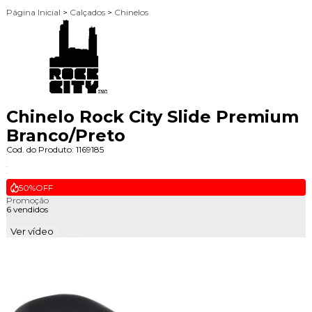
Página Inicial
>
Calçados
>
Chinelos
Chinelo Rock City Slide Premium
Branco/Preto
Cod. do Produto: 1169185
50%
OFF
Promoção
6 vendidos
Ver vídeo