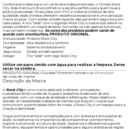
Confortável e ideal para um verão leve e descomplicado, o Chinelo Rock
City Slide Premium Branco/Preto é a escolha perfeita para quem busca
estilo e praticidade. Produzidos com PVC e material sintético de alta
qualidade, esses chinelos oferecem resistência excepcional e uma sensação
macia ao pisar. Com solado antiderrapante, eles garantem segurança em
cada passo. A tira "slide" com o logotipo Rock City e a estampa lateral no
solado conferem um toque de estilo, tornando-os não apenas funcionais,
mas também modernos.
As cores dos produtos podem variar de
acordo com monitor/tela.
PRODUTO ORIGINAL.
Exclusividade
Produto Rock City
Durabilidade
Alta resistência e conforto
Higiene
Sistema antibacteriano
Segurança
Solado antiderrapante
Design
Tira "slide" com logo Rock City
Utilize um pano úmido com água para realizar a limpeza. Deixe
secar na sombra.
PRODUTO ORIGINAL! Dúvidas? Entre em contato via
WhatsApp
!
Ver mais
Ver menos
Descrição da Marca
A
Rock City
é uma marca dedicada a oferecer uma seleção
cuidadosamente curada de roupas e acessórios streetwear de alta
qualidade, com um toque de seriedade e sofisticação. Nosso objetivo é
atender às necessidades e desejos de clientes que buscam roupas que
comunicam autenticidade.Além da moda, a Rock City é um espaço para a
criação e identidade.
Organizamos eventos e competições para unir skatistas e entusiastas do
skate. Acreditamos na importância de compartilhar conhecimento,
inspirar e promover a cultura do skate. Apoiamos e oferecemos suporte
financeiro, equipamentos e oportunidades para alguns skatistas da região