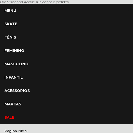
Olá Visitante!
Acesse sua conta e pedidos
MENU
SKATE
TÊNIS
FEMININO
MASCULINO
INFANTIL
ACESSÓRIOS
MARCAS
SALE
Página Inicial