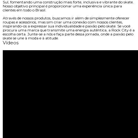
Sul, fomentando uma construção mais forte, inclusiva e vibrante do skate.
Nosso objetivo principal é proporcionar uma experiência única para
clientes em todo o Brasil.
Através de nossos produtos, buscamos ir além de simplesmente oferecer
roupas e acessórios, mas sim criar uma conexão com nossos clientes,
inspirando-os a expressar sua individualidade e paixão pelo skate. Se você
procura uma marca que transmite uma energia autêntica, a Rock City é a
escolha certa. Junte-se a nós e faça parte dessa jornada, onde a paixão pelo
skate se une à moda e à atitude.
Vídeos