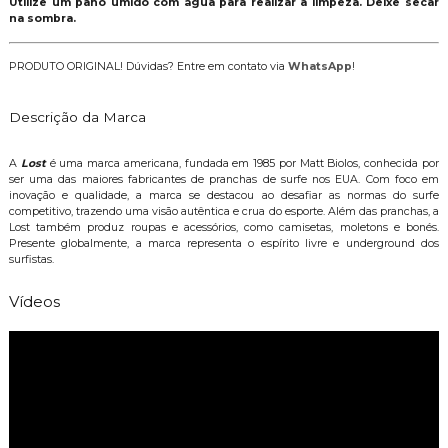
Utilize um pano úmido com água para realizar a limpeza. Deixe secar
na sombra.
PRODUTO ORIGINAL! Dúvidas? Entre em contato via
WhatsApp
!
Descrição da Marca
A
Lost
é uma marca americana, fundada em 1985 por Matt Biolos, conhecida por
ser uma das maiores fabricantes de pranchas de surfe nos EUA. Com foco em
inovação e qualidade, a marca se destacou ao desafiar as normas do surfe
competitivo, trazendo uma visão autêntica e crua do esporte. Além das pranchas, a
Lost também produz roupas e acessórios, como camisetas, moletons e bonés.
Presente globalmente, a marca representa o espírito livre e underground dos
surfistas.
Vídeos