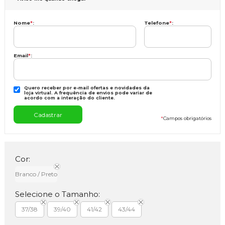
Nome
*
:
Telefone
*
:
Email
*
:
Quero receber por e-mail ofertas e novidades da
loja virtual. A frequência de envios pode variar de
acordo com a interação do cliente.
*
Campos obrigatórios
Cor:
Branco / Preto
Selecione o Tamanho:
37/38
39/40
41/42
43/44