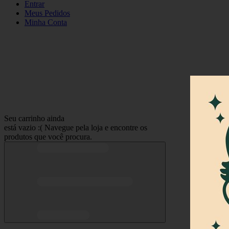
Entrar
Meus
Pedidos
Minha
Conta
Seu carrinho ainda
está vazio :(
Navegue pela loja e encontre os
produtos que você procura.