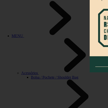
MENU
Acessórios
Bolsa / Pochete / Shoulder Bag