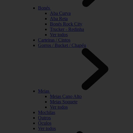
Bonés
Aba Curva
Aba Reta
Bonés Rock City
Trucker - Redinha
Ver todos
Carteiras / Cintos
Gorros / Bucket / Chapéu
Meias
Meias Cano Alto
Meias Soquete
Ver todos
Mochilas
Outros
Óculos
Ver todos