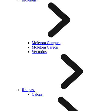
Moletons
Moletom Canguru
Moletom Careca
Ver todos
Roupas
Calças