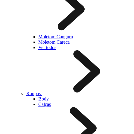
Moletom Canguru
Moletom Careca
Ver todos
Roupas
Body
Calças