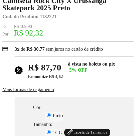
Camiseta Rock City X Urussanga
Skatepark 2025 Preto
Cod. do Produto: 1182221
De:
R$ 109,90
R$ 92,32
Por:
3x
de
R$ 30,77
sem juros no cartão de crédito
à vista no boleto ou pix
R$ 87,70
5% OFF
Economize
R$ 4,62
Mais formas de pagamento
Cor:
Preto
Tamanho:
1GG
Tabela de Tamanhos