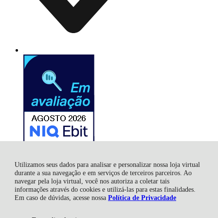
Utilizamos seus dados para analisar e personalizar nossa loja virtual
durante a sua navegação e em serviços de terceiros parceiros. Ao
navegar pela loja virtual, você nos autoriza a coletar tais
informações através do cookies e utilizá-las para estas finalidades.
Rock City Comércio Ltda, Rua Anita Garibaldi - 118 - Sala 01 e 02
Em caso de dúvidas, acesse nossa
Política de Privacidade
- Centro - 88801-020 - Criciúma / CNPJ -11.662.872/0001-31 - SC
R$ 87,70
CNPJ: 11.662.872/0001-31 | © Todos os direitos reservados - Rock
à vista no boleto ou pix
ADICIONAR AO