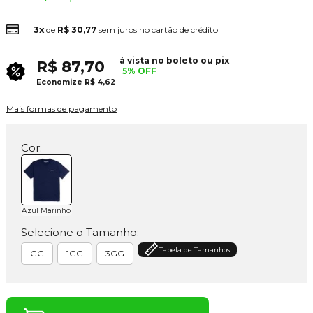
3x
de
R$ 30,77
sem juros no cartão de crédito
à vista no boleto ou pix
R$ 87,70
5% OFF
Economize
R$ 4,62
Mais formas de pagamento
Cor:
Azul Marinho
Selecione o Tamanho:
Tabela de Tamanhos
GG
1GG
3GG