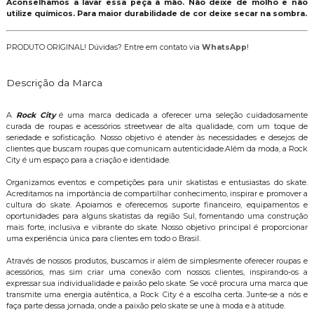
Aconselhamos a lavar essa peça à mão. Não deixe de molho e não
utilize químicos. Para maior durabilidade de cor deixe secar na sombra.
PRODUTO ORIGINAL! Dúvidas? Entre em contato via
WhatsApp
!
Descrição da Marca
A
Rock City
é uma marca dedicada a oferecer uma seleção cuidadosamente
curada de roupas e acessórios streetwear de alta qualidade, com um toque de
seriedade e sofisticação. Nosso objetivo é atender às necessidades e desejos de
clientes que buscam roupas que comunicam autenticidade.Além da moda, a Rock
City é um espaço para a criação e identidade.
Organizamos eventos e competições para unir skatistas e entusiastas do skate.
Acreditamos na importância de compartilhar conhecimento, inspirar e promover a
cultura do skate. Apoiamos e oferecemos suporte financeiro, equipamentos e
oportunidades para alguns skatistas da região Sul, fomentando uma construção
mais forte, inclusiva e vibrante do skate. Nosso objetivo principal é proporcionar
uma experiência única para clientes em todo o Brasil.
Através de nossos produtos, buscamos ir além de simplesmente oferecer roupas e
acessórios, mas sim criar uma conexão com nossos clientes, inspirando-os a
expressar sua individualidade e paixão pelo skate. Se você procura uma marca que
transmite uma energia autêntica, a Rock City é a escolha certa. Junte-se a nós e
faça parte dessa jornada, onde a paixão pelo skate se une à moda e à atitude.