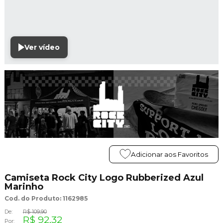
Ver vídeo
Adicionar aos Favoritos
Camiseta Rock City Logo Rubberized Azul
Marinho
Cod. do Produto: 1162985
De:
R$ 109,90
R$ 92,32
Por: