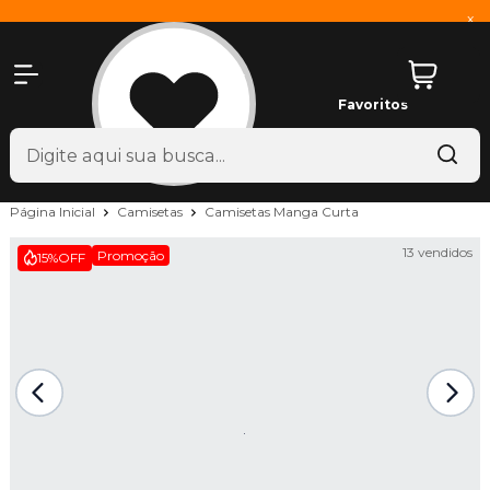
x
Favoritos
Página Inicial
Camisetas
Camisetas Manga Curta
13 vendidos
Promoção
15%
OFF