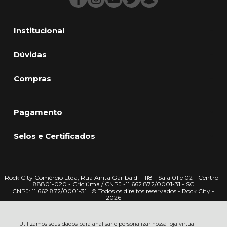
Institucional
Dúvidas
Compras
Pagamento
Selos e Certificados
Rock City Comércio Ltda, Rua Anita Garibaldi - 118 - Sala 01 e 02 - Centro -
88801-020 - Criciúma / CNPJ -11.662.872/0001-31 - SC
CNPJ: 11.662.872/0001-31 | © Todos os direitos reservados - Rock City -
2026
Utilizamos seus dados para analisar e personalizar nossa loja virtual