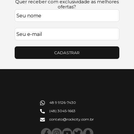
Quer receber com exclusividade as melhores
ofertas?
CADASTRAR
48 9 9126-7430
(48) 3045-1663
contato@rockcity.com.br