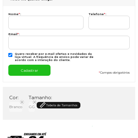
Nome
*
:
Telefone
*
:
Email
*
:
Quero receber por e-mail ofertas e novidades da
loja virtual. A frequência de envios pode variar de
acordo com a interação do cliente.
*
Campos obrigatórios
Cor:
Tamanho:
Tabela de Tamanhos
Branco
GG