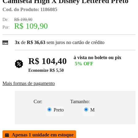
Camiseta High X Disney Lettered Preto
Cod. do Produto: 1186085
De:
R$ 199,90
R$ 109,90
Por:
3x
de
R$ 36,63
sem juros no cartão de crédito
à vista no boleto ou pix
R$ 104,40
5% OFF
Economize
R$ 5,50
Mais formas de pagamento
Cor:
Tamanho:
Preto
M
Apenas 1 unidade em estoque