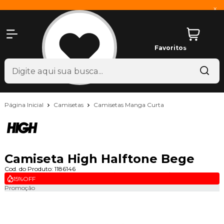
x
Favoritos
Página Inicial
Camisetas
Camisetas Manga Curta
Camiseta High Halftone Bege
Cod. do Produto: 1186146
15%
OFF
Promoção