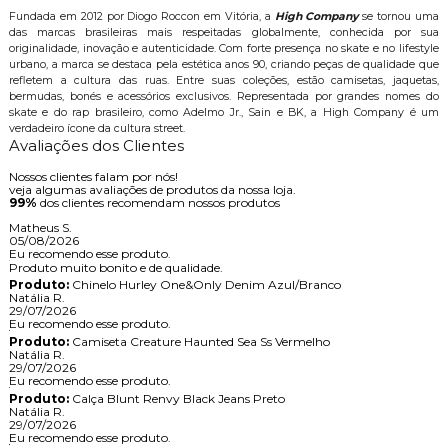
Fundada em 2012 por Diogo Roccon em Vitória, a
High Company
se tornou uma
das marcas brasileiras mais respeitadas globalmente, conhecida por sua
originalidade, inovação e autenticidade. Com forte presença no skate e no lifestyle
urbano, a marca se destaca pela estética anos 90, criando peças de qualidade que
refletem a cultura das ruas. Entre suas coleções, estão camisetas, jaquetas,
bermudas, bonés e acessórios exclusivos. Representada por grandes nomes do
skate e do rap brasileiro, como Adelmo Jr., Sain e BK, a High Company é um
verdadeiro ícone da cultura street.
Avaliações dos Clientes
Nossos clientes falam por nós!
veja algumas avaliações de produtos da nossa loja.
99%
dos clientes recomendam nossos produtos
Matheus S.
05/08/2026
Eu recomendo esse produto.
Produto muito bonito e de qualidade.
Produto:
Chinelo Hurley One&Only Denim Azul/Branco
Natália R.
29/07/2026
Eu recomendo esse produto.
Produto:
Camiseta Creature Haunted Sea Ss Vermelho
Natália R.
29/07/2026
Eu recomendo esse produto.
Produto:
Calça Blunt Renvy Black Jeans Preto
Natália R.
29/07/2026
Eu recomendo esse produto.