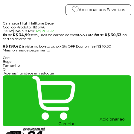
Adicionar aos Favoritos
Camiseta High Halftone Bege
Cod. do Produto: 1186146
De:
R$ 249,90
Por:
R$ 209,92
6x
de
R$ 34,99
sem juros no cartão de crédito
ou até
8x
de
R$ 30,33
no
cartão de crédito
R$ 199,42
à vista no boleto ou pix
5% OFF
Economize
R$ 10,50
Mais formas de pagamento
Cor:
Bege
Tamanho:
G
Apenas 1 unidade em estoque
Adicionar ao
Carrinho