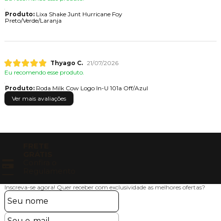
Produto:
Lixa Shake Junt Hurricane Foy
Preto/Verde/Laranja
Thyago C.
21/07/2026
Eu recomendo esse produto.
Produto:
Roda Milk Cow Logo In-U 101a Off/Azul
Ver mais avaliações
FRETE
GRÁTIS
Confira o
Regulamento
Inscreva-se agora!
Quer receber com exclusividade as melhores ofertas?