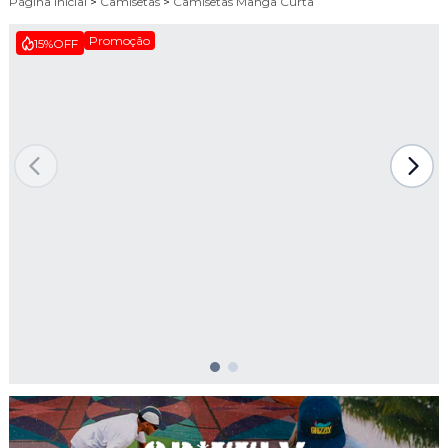
Página Inicial
>
Camisetas
>
Camisetas Manga Curta
Promoção
15%
OFF