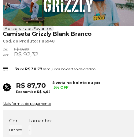
Adicionar aos Favoritos
Camiseta Grizzly Blank Branco
Cod. do Produto: 1186948
De:
R$ 109,90
R$ 92,32
Por:
3x
de
R$ 30,77
sem juros no cartão de crédito
à vista no boleto ou pix
R$ 87,70
5% OFF
Economize
R$ 4,62
Mais formas de pagamento
Cor:
Tamanho:
Branco
G