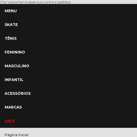
Olá Visitante!
Acesse sua conta e pedidos
MENU
SKATE
TÊNIS
FEMININO
MASCULINO
INFANTIL
ACESSÓRIOS
MARCAS
SALE
Página Inicial