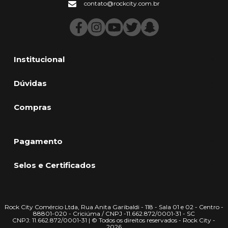
contato@rockcity.com.br
Institucional
Dúvidas
Compras
Pagamento
Selos e Certificados
Rock City Comércio Ltda, Rua Anita Garibaldi - 118 - Sala 01 e 02 - Centro -
88801-020 - Criciúma / CNPJ -11.662.872/0001-31 - SC
CNPJ: 11.662.872/0001-31 | © Todos os direitos reservados - Rock City -
2026